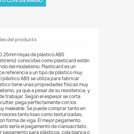
TO CON UN AMIGO
les del producto
 0.25mm Hojas de plástico ABS
 estireno) conocidas como plasticard están
do del modelismo. Plasticard es un
e referencia a un tipo de plástico muy
l plástico ABS se utiliza para fabricar
stico tiene unas propiedades físicas muy
elismo, ya que a pesar de su resistencia, y
de trabajar. Según el espesor se corta
 cutter, pega perfectamente con los
uy maleable. Se puede comprar tanto en
rosores tanto lisas como texturizadas,
 con forma de viga. El mejor pegamento
lo sería el pegamento de cianoacrilato .
r pegamento para plásticos, cola blanca o