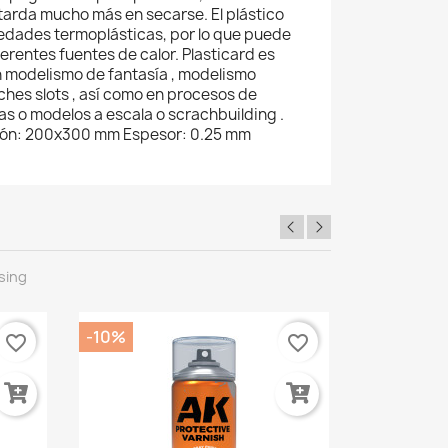
 tarda mucho más en secarse. El plástico
edades termoplásticas, por lo que puede
erentes fuentes de calor. Plasticard es
n modelismo de fantasía , modelismo
ches slots , así como en procesos de
s o modelos a escala o scrachbuilding .
sión: 200x300 mm Espesor: 0.25 mm
sing
-10%
-30%
favorite_border
favorite_border