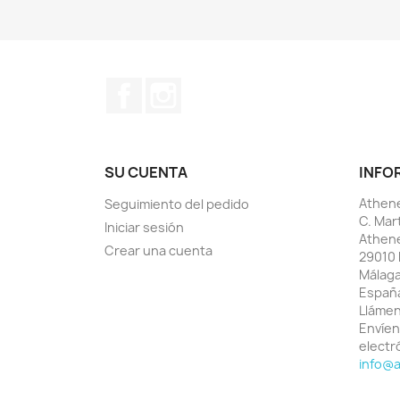
Facebook
Instagram
SU CUENTA
INFO
Athene
Seguimiento del pedido
C. Mar
Iniciar sesión
Athen
Crear una cuenta
29010 
Málag
Españ
Lláme
Envíen
electr
info@