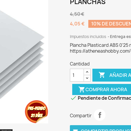
PLANCHAS
4,50 €
4,05 €
10% DE DESCUE
Impuestos incluidos
Entrega es
Plancha Plasticard ABS 0'2
https://atheneashobby.com/
Cantidad

AÑADIR A
shopping_cart
COMPRAR AHORA

Pendiente de Confirmac
Compartir