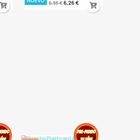
NUEVO
NUEVO
6,26 €
6,95 €
5