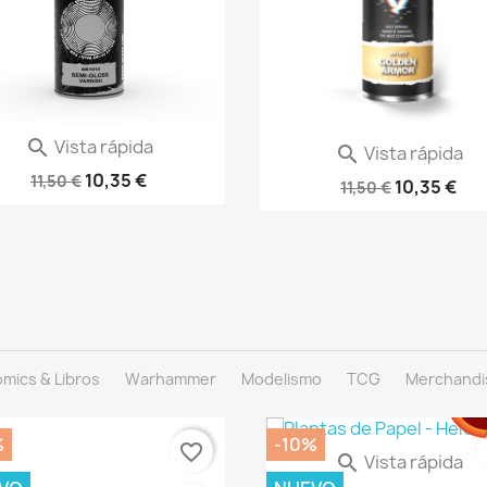
Vista rápida

Vista rápida

ARNIZ SEMIBRILLANTE EN...
SPRAY COLOR ARMADURA DOR
10,35 €
11,50 €
10,35 €
11,50 €
mics & Libros
Warhammer
Modelismo
TCG
Merchandi
%
-10%
favorite_border
f
Vista rápida

CÉSPED FLOCK 2MM SECO A