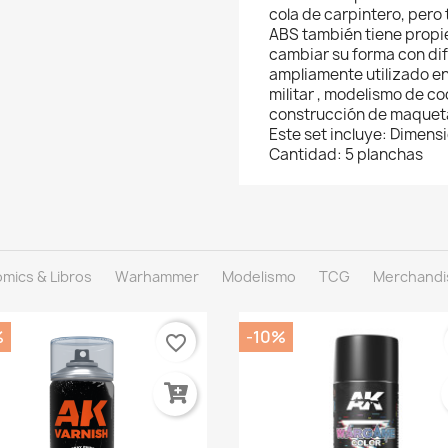
cola de carpintero, pero
ABS también tiene propi
cambiar su forma con dif
ampliamente utilizado e
militar , modelismo de co
construcción de maqueta
Este set incluye: Dimen
Cantidad: 5 planchas
mics & Libros
Warhammer
Modelismo
TCG
Merchandi
%
-10%
favorite_border