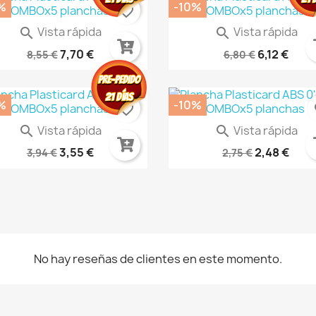
%
-10%
favorite_border
fa
Vista rápida
Vista rápida


Calcas Al Agua - Bandas Y...
Plantillas De Explosión...
7,70 €
6,12 €
8,55 €
6,80 €
%
-10%
favorite_border
fa
Vista rápida
Vista rápida


otectores Para Fichas 35mm
AMETHYST BLUE AK11183
3,55 €
2,48 €
3,94 €
2,75 €
No hay reseñas de clientes en este momento.