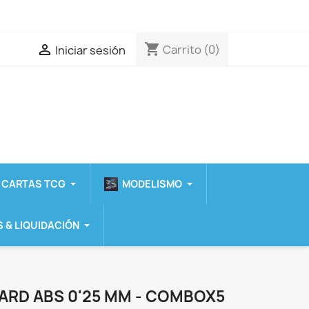
shopping_cart

Carrito
(0)
Iniciar sesión
 CARTAS TCG
MODELISMO
 & LIQUIDACIÓN
ARD ABS 0'25 MM - COMBOX5