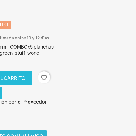
NTO
timada entre 10 y 12 días
5 mm - COMBOx5 planchas
green-stuff-world
favorite_border
L CARRITO
ión por el Proveedor