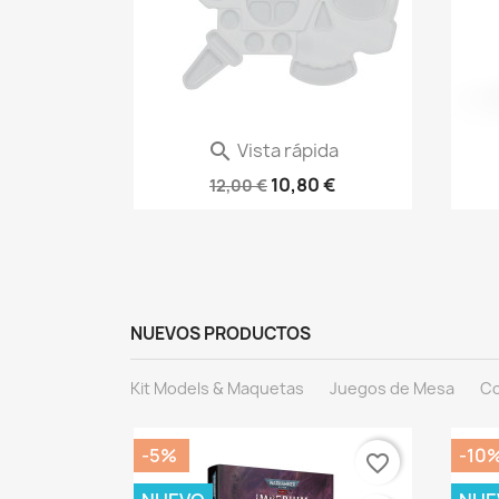
ida
Vista rápida

a AK16044
Paleta Servocráneo 66-32
B
€
10,80 €
12,00 €
NUEVOS PRODUCTOS
Kit Models & Maquetas
Juegos de Mesa
Co
-5%
-10
favorite_border
favorite_border