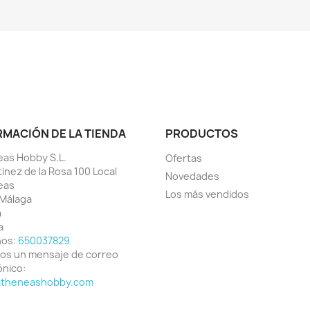
RMACIÓN DE LA TIENDA
PRODUCTOS
as Hobby S.L.
Ofertas
tinez de la Rosa 100 Local
Novedades
eas
Los más vendidos
Málaga
a
a
nos:
650037829
os un mensaje de correo
ónico:
atheneashobby.com