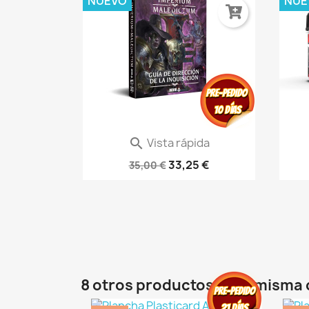
NUEVO
NUE
ida
ES AK8258
Vista rápida

Warhammer 40.000: Imperium...
DES
€
33,25 €
35,00 €
8 otros productos en la misma 