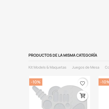
PRODUCTOS DE LA MISMA CATEGORÍA
Kit Models & Maquetas
Juegos de Mesa
Co
-10%
-10
favorite_border
favorite_border