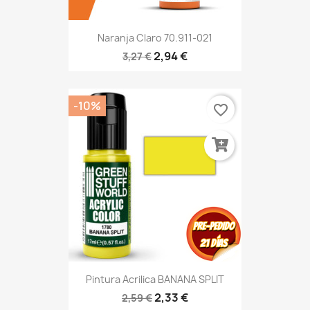
Naranja Claro 70.911-021
2,94 €
3,27 €
-10%
favorite_border
Pintura Acrilica BANANA SPLIT
2,33 €
2,59 €