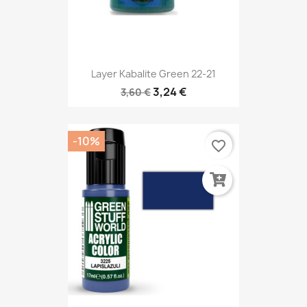
Layer Kabalite Green 22-21
3,24 €
3,60 €
-10%
favorite_border