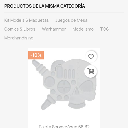
PRODUCTOS DE LA MISMA CATEGORÍA
Kit Models & Maquetas
Juegos de Mesa
Comics & Libros
Warhammer
Modelismo
TCG
Merchandising
-10%
favorite_border
Paleta Servocráneo 66-32