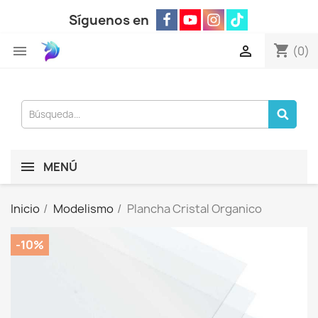
Síguenos en
shopping_cart


(0)
MENÚ
Inicio
Modelismo
Plancha Cristal Organico
-10%