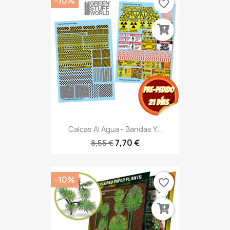
-10%
favorite_border
Calcas Al Agua - Bandas Y...
7,70 €
8,55 €
-10%
favorite_border