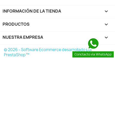
INFORMACIÓN DE LA TIENDA
keyboard_arrow_down
PRODUCTOS

NUESTRA EMPRESA

© 2026 - Software Ecommerce desarrollado por
PrestaShop™
Conctacto vía WhatsApp