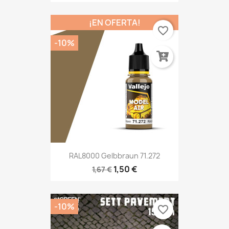
¡EN OFERTA!
favorite_border
-10%
RAL8000 Gelbbraun 71.272
1,50 €
1,67 €
-10%
favorite_border