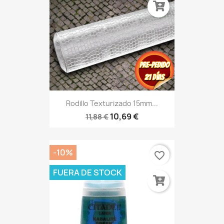
Rodillo Texturizado 15mm...
10,69 €
11,88 €
-10%
favorite_border
FUERA DE STOCK