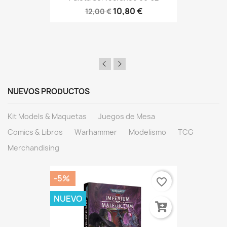
10,80 €
12,00 €
NUEVOS PRODUCTOS
Kit Models & Maquetas
Juegos de Mesa
Comics & Libros
Warhammer
Modelismo
TCG
Merchandising
-5%
favorite_border
NUEVO