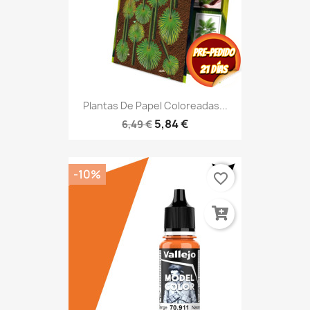
Plantas De Papel Coloreadas...
5,84 €
6,49 €
-10%
favorite_border