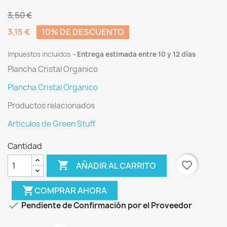
3,50 €
3,15 €
10% DE DESCUENTO
Impuestos incluidos
Entrega estimada entre 10 y 12 días
Plancha Cristal Organico
Plancha Cristal Organico
Productos relacionados
Articulos de Green Stuff
Cantidad

favorite_border
AÑADIR AL CARRITO
shopping_cart
COMPRAR AHORA

Pendiente de Confirmación por el Proveedor