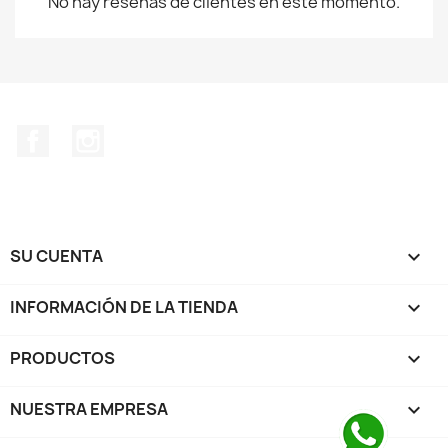
No hay reseñas de clientes en este momento.
Facebook
Instagram
SU CUENTA

INFORMACIÓN DE LA TIENDA
keyboard_arrow_down
PRODUCTOS

NUESTRA EMPRESA
