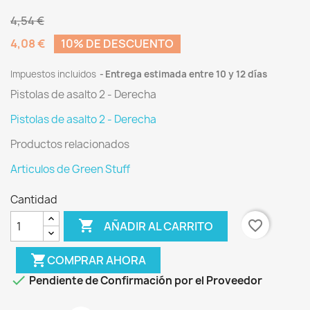
4,54 €
4,08 €
10% DE DESCUENTO
Impuestos incluidos
Entrega estimada entre 10 y 12 días
Pistolas de asalto 2 - Derecha
Pistolas de asalto 2 - Derecha
Productos relacionados
Articulos de Green Stuff
Cantidad

favorite_border
AÑADIR AL CARRITO
shopping_cart
COMPRAR AHORA

Pendiente de Confirmación por el Proveedor