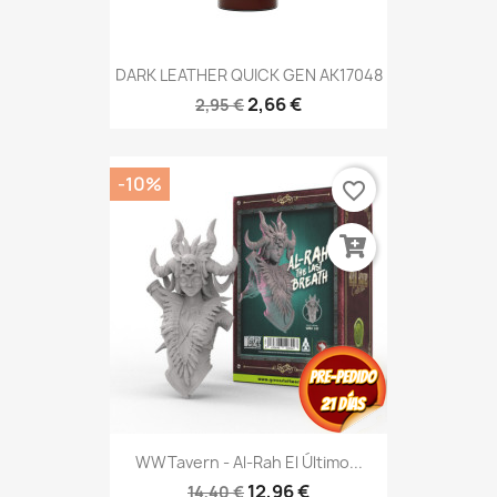
DARK LEATHER QUICK GEN AK17048
2,66 €
2,95 €
-10%
favorite_border
WWTavern - Al-Rah El Último...
12,96 €
14,40 €