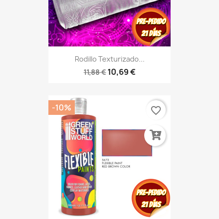
Rodillo Texturizado...
10,69 €
11,88 €
-10%
favorite_border