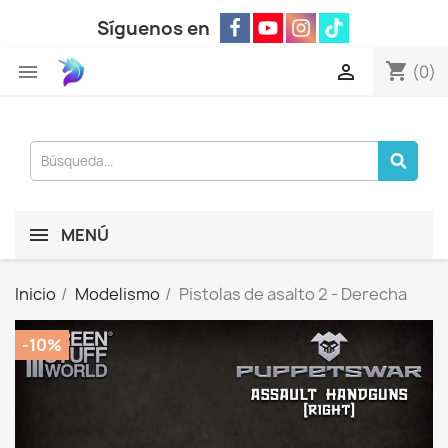
Síguenos en
shopping_cart


(0)
MENÚ
Inicio
Modelismo
Pistolas de asalto 2 - Derecha
-10%