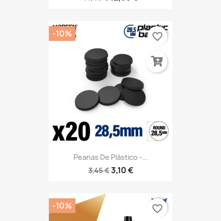
-10%
favorite_border
Peanas De Plástico -...
3,10 €
3,45 €
-10%
favorite_border