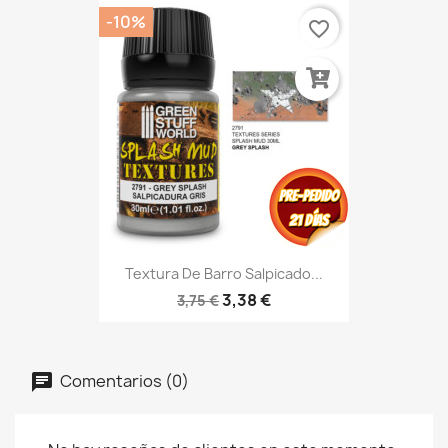
-10%
favorite_border
Textura De Barro Salpicado...
3,38 €
3,75 €
Comentarios (0)