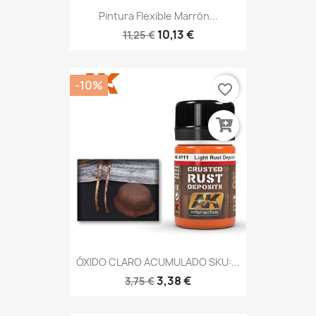
Pintura Flexible Marrón...
10,13 €
11,25 €
-10%
favorite_border
ÓXIDO CLARO ACUMULADO SKU:...
3,38 €
3,75 €