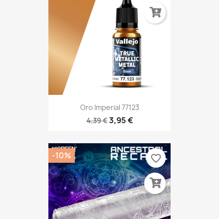
Oro Imperial 77123
3,95 €
4,39 €
-10%
favorite_border