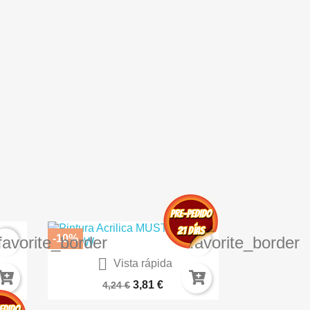
-10%
favorite_border
favorite_border

Vista rápida
JO
Cascos Sentinel 2
3,81 €
4,24 €