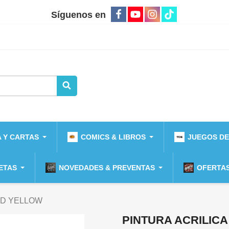
Síguenos en
 Y CARTAS
COMICS & LIBROS
JUEGOS DE
ETAS
NOVEDADES & PREVENTAS
OFERTAS
ARD YELLOW
PINTURA ACRILIC