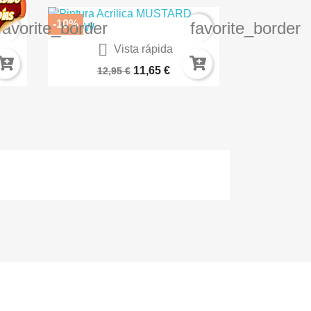
-10%
favorite_border
favorite_border

Vista rápida
Paleta Humeda
11,65 €
12,95 €