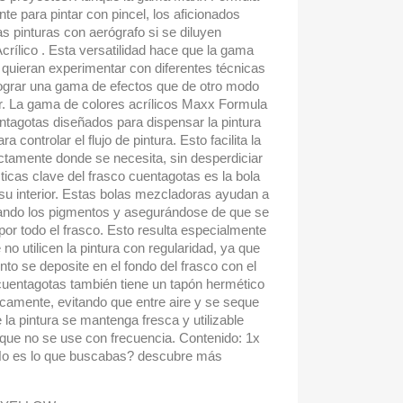
te para pintar con pincel, los aficionados
as pinturas con aerógrafo si se diluyen
crílico . Esta versatilidad hace que la gama
 quieran experimentar con diferentes técnicas
 lograr una gama de efectos que de otro modo
ir. La gama de colores acrílicos Maxx Formula
ntagotas diseñados para dispensar la pintura
a controlar el flujo de pintura. Esto facilita la
actamente donde se necesita, sin desperdiciar
ticas clave del frasco cuentagotas es la bola
 su interior. Estas bolas mezcladoras ayudan a
itando los pigmentos y asegurándose de que se
or todo el frasco. Esto resulta especialmente
 no utilicen la pintura con regularidad, ya que
nto se deposite en el fondo del frasco con el
 cuentagotas también tiene un tapón hermético
icamente, evitando que entre aire y se seque
 la pintura se mantenga fresca y utilizable
ue no se use con frecuencia. Contenido: 1x
¿No es lo que buscabas? descubre más