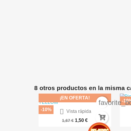
ida
ES AK8258
€
8 otros productos en la misma c
¡EN OFERTA!
-10
favorite_b
-10%

Vista rápida
Tierra 71.079
We
1,50 €
1,67 €