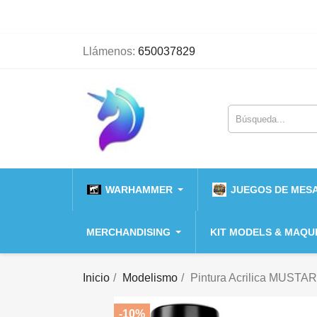
Llámenos:
650037829
WARHAMMER
JUEGOS DE MESA
MERCHANDISING
KIT MODELS & MAQU
Inicio
Modelismo
Pintura Acrilica MUST
-10%