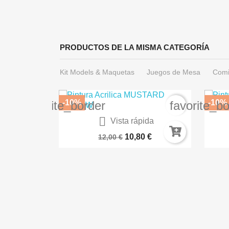
PRODUCTOS DE LA MISMA CATEGORÍA
Kit Models & Maquetas
Juegos de Mesa
Comi
-10%
-10%
favorite_border
favorite_b

ida
Vista rápida
a AK16044
Paleta Servocráneo 66-32
BA
€
10,80 €
12,00 €