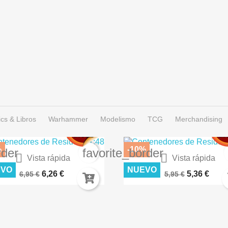
cs & Libros
Warhammer
Modelismo
TCG
Merchandising
%
-10%
rder
favorite_border


Vista rápida
Vista rápida
IERTO LUNAR – TERRENOS...
CÉSPED FLOCK 2MM SECO A
EVO
NUEVO
6,26 €
5,36 €
6,95 €
5,95 €