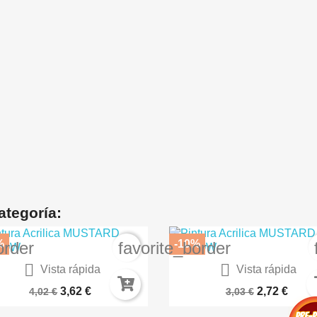
ategoría:
%
-10%
order
favorite_border


Vista rápida
Vista rápida
athering Round Small B08001
Colorante Para Resinas RO
3,62 €
2,72 €
4,02 €
3,03 €