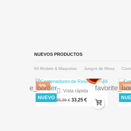
NUEVOS PRODUCTOS
Kit Models & Maquetas
Juegos de Mesa
Comi
-5%
-10
favorite_border
favorite_bo

Vista rápida
Warhammer 40.000: Imperium...
DES
NUEVO
NU
33,25 €
35,00 €