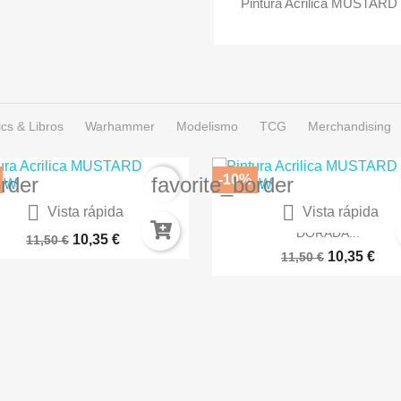
Pintura Acrilica MUSTAR
cs & Libros
Warhammer
Modelismo
TCG
Merchandising
-10%
order
favorite_border


Vista rápida
Vista rápida
RNIZ SEMIBRILLANTE EN...
SPRAY COLOR ARMADUR
DORADA...
10,35 €
11,50 €
10,35 €
11,50 €