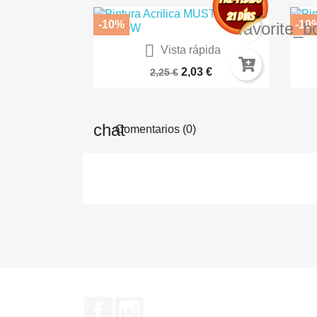
-10%
-10
favorite_b

Vista rápida
Vaso Flexible Silicona 100ml
IMP
2,03 €
2,25 €
Comentarios (0)
Facebook
Instagram