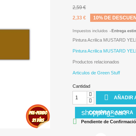
2,59 €
2,33 €
10% DE DESCUE
Impuestos incluidos
Entrega esti
Pintura Acrilica MUSTARD Y
Pintura Acrilica MUSTARD Y
Productos relacionados
Articulos de Green Stuff
Cantidad

AÑADIR 
shopping_cart
COMPRAR AHORA

Pendiente de Confirmació