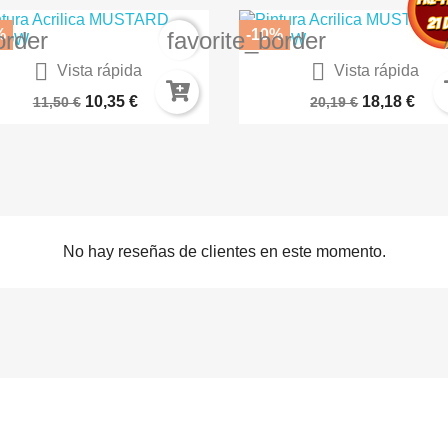
%
-10%
order
favorite_border


Vista rápida
Vista rápida
RIMACIÓN FINA NEGRA EN...
Set Pintura - Basicos 02
10,35 €
18,18 €
11,50 €
20,19 €
No hay reseñas de clientes en este momento.