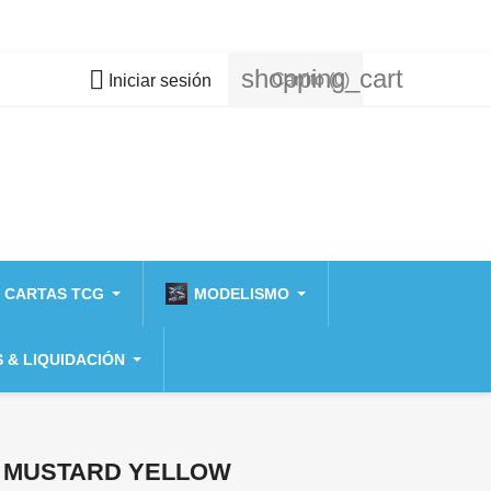
shopping_cart

Carrito
(0)
Iniciar sesión
 CARTAS TCG
MODELISMO
 & LIQUIDACIÓN
A MUSTARD YELLOW