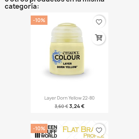
categoría:
-10%
favorite_border
Layer Dorn Yellow 22-80
3,24 €
3,60 €
-10%
favorite_border