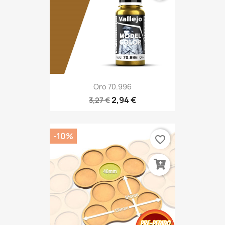
Oro 70.996
2,94 €
3,27 €
-10%
favorite_border