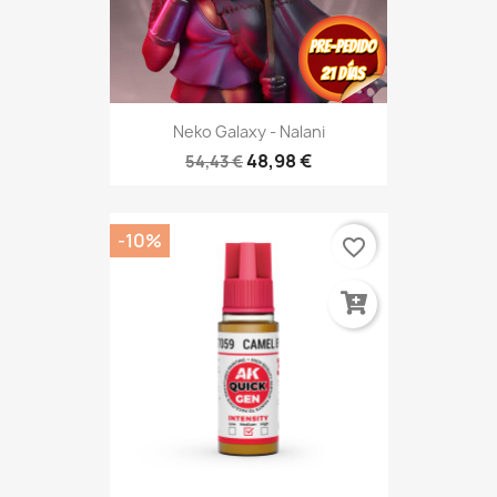
Neko Galaxy - Nalani
48,98 €
54,43 €
-10%
favorite_border