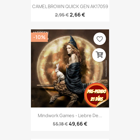
CAMEL BROWN QUICK GEN AK17059
2,66 €
2,95 €
-10%
favorite_border
Mindwork Games - Liebre De...
49,66 €
55,18 €