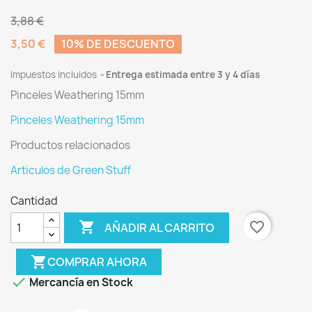
3,88 €
3,50 €
10% DE DESCUENTO
Impuestos incluidos
Entrega estimada entre 3 y 4 días
Pinceles Weathering 15mm
Pinceles Weathering 15mm
Productos relacionados
Articulos de Green Stuff
Cantidad

favorite_border
AÑADIR AL CARRITO
shopping_cart
COMPRAR AHORA

Mercancía en Stock