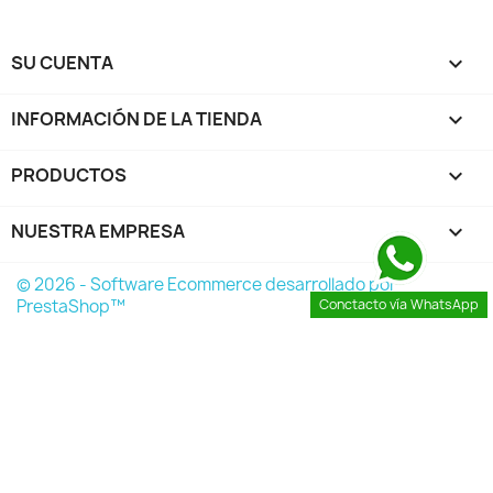
SU CUENTA

INFORMACIÓN DE LA TIENDA
keyboard_arrow_down
PRODUCTOS

NUESTRA EMPRESA

© 2026 - Software Ecommerce desarrollado por
PrestaShop™
Conctacto vía WhatsApp