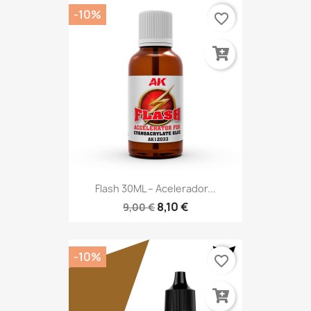
-10%
favorite_border
Flash 30ML – Acelerador...
8,10 €
9,00 €
-10%
favorite_border