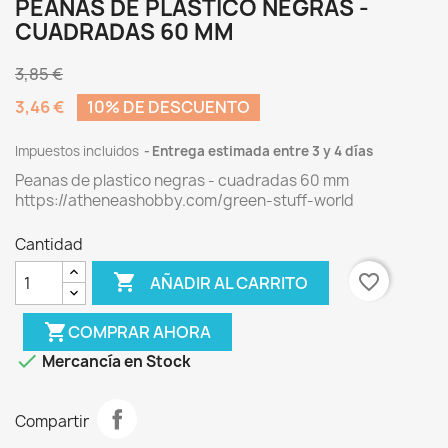
PEANAS DE PLASTICO NEGRAS -
CUADRADAS 60 MM
3,85 €
3,46 €
10% DE DESCUENTO
Impuestos incluidos
Entrega estimada entre 3 y 4 días
Peanas de plastico negras - cuadradas 60 mm
https://atheneashobby.com/green-stuff-world
Cantidad

favorite_border
AÑADIR AL CARRITO
shopping_cart
COMPRAR AHORA

Mercancía en Stock
Compartir