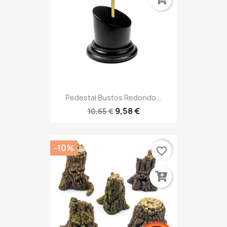
Pedestal Bustos Redondo...
9,58 €
10,65 €
-10%
favorite_border