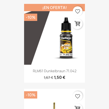
¡EN OFERTA!
favorite_border
-10%
RLM61 Dunkelbraun 71.042
1,50 €
1,67 €
-10%
favorite_border