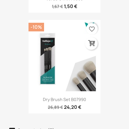
1,50 €
1,67 €
-10%
favorite_border
Dry Brush Set B07990
24,20 €
26,89 €