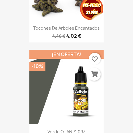
Tocones De Árboles Encantados
4,02 €
4,46 €
¡EN OFERTA!
favorite_border
-10%
Verde OTAN 71.093