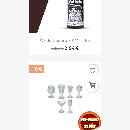
Óxido Oscuro 70.771 - 156
2,94 €
3,27 €
-10%
favorite_border