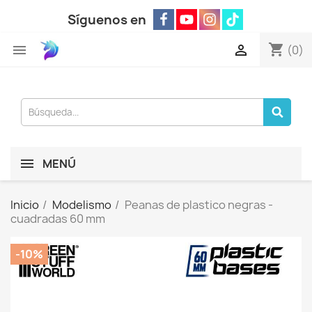
Síguenos en
shopping_cart


(0)
MENÚ
Inicio
Modelismo
Peanas de plastico negras -
cuadradas 60 mm
-10%