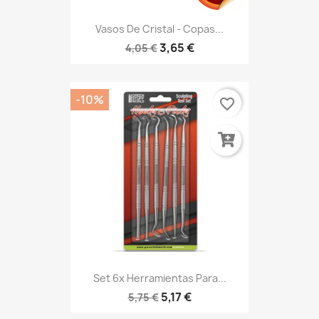
Vasos De Cristal - Copas...
3,65 €
4,05 €
-10%
favorite_border
Set 6x Herramientas Para...
5,17 €
5,75 €