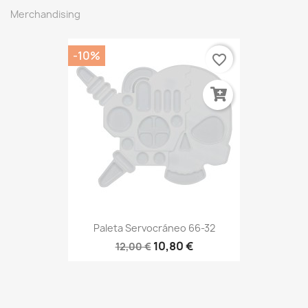
Merchandising
-10%
favorite_border
Paleta Servocráneo 66-32
10,80 €
12,00 €