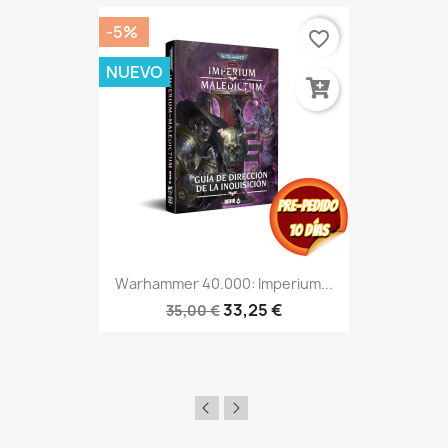
-5%
favorite_border
NUEVO
Warhammer 40.000: Imperium...
33,25 €
35,00 €