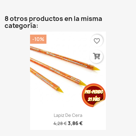
8 otros productos en la misma
categoría:
-10%
favorite_border
Lapiz De Cera
3,86 €
4,28 €