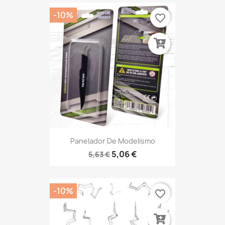
-10%
favorite_border
Panelador De Modelismo
5,06 €
5,63 €
-10%
favorite_border