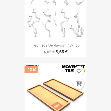
Hechizos De Rayos 1:48-1:35
3,65 €
4,05 €
-10%
favorite_border