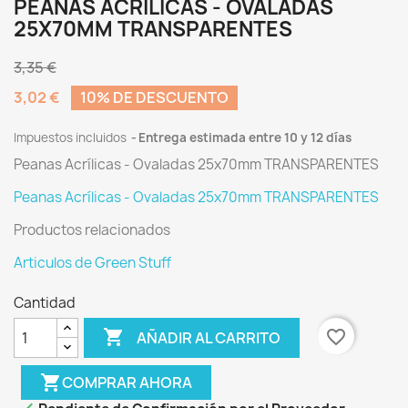
PEANAS ACRÍLICAS - OVALADAS
25X70MM TRANSPARENTES
3,35 €
3,02 €
10% DE DESCUENTO
Impuestos incluidos
Entrega estimada entre 10 y 12 días
Peanas Acrílicas - Ovaladas 25x70mm TRANSPARENTES
Peanas Acrílicas - Ovaladas 25x70mm TRANSPARENTES
Productos relacionados
Articulos de Green Stuff
Cantidad

favorite_border
AÑADIR AL CARRITO
shopping_cart
COMPRAR AHORA