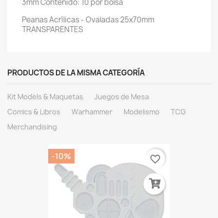
3mm Contenido: 10 por bolsa
Peanas Acrílicas - Ovaladas 25x70mm
TRANSPARENTES
PRODUCTOS DE LA MISMA CATEGORÍA
Kit Models & Maquetas
Juegos de Mesa
Comics & Libros
Warhammer
Modelismo
TCG
Merchandising
-10%
favorite_border