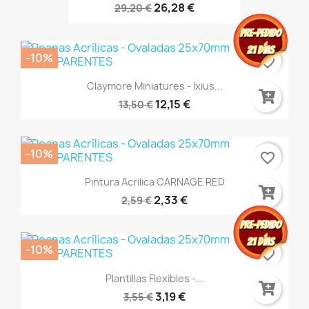
26,28 €
29,20 €
-10%
favorite_border
Claymore Miniatures - Ixius...
12,15 €
13,50 €
-10%
favorite_border
Pintura Acrilica CARNAGE RED
2,33 €
2,59 €
-10%
favorite_border
Plantillas Flexibles -...
3,19 €
3,55 €