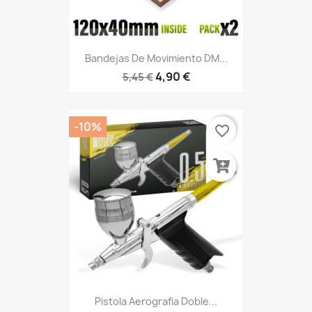
Bandejas De Movimiento DM...
4,90 €
5,45 €
-10%
favorite_border
Pistola Aerografia Doble...