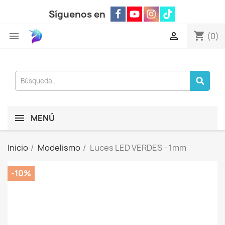
Síguenos en
shopping_cart


(0)
MENÚ
Inicio
Modelismo
Luces LED VERDES - 1mm
-10%