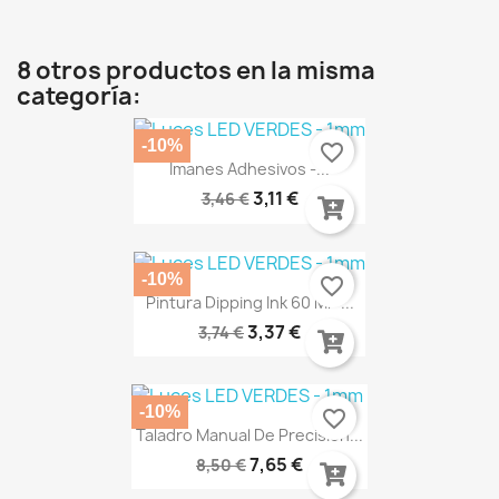
8 otros productos en la misma
categoría:
-10%
favorite_border
Imanes Adhesivos -...
3,11 €
3,46 €
-10%
favorite_border
Pintura Dipping Ink 60 Ml -...
3,37 €
3,74 €
-10%
favorite_border
Taladro Manual De Precisión...
7,65 €
8,50 €