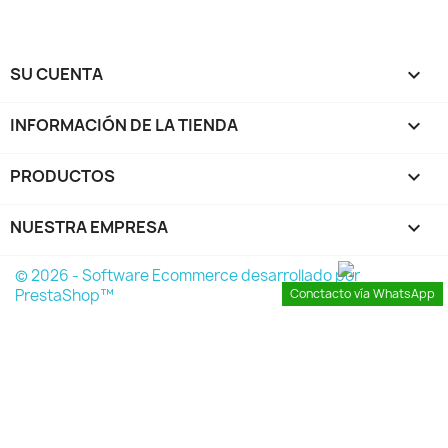
SU CUENTA

INFORMACIÓN DE LA TIENDA
keyboard_arrow_down
PRODUCTOS

NUESTRA EMPRESA

© 2026 - Software Ecommerce desarrollado por
Conctacto vía WhatsApp
PrestaShop™