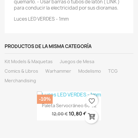
quemarlo. - Usar barras o tubos de latón ( LINK )
para conducir la electricidad por sus dioramas.
Luces LED VERDES - 1mm
PRODUCTOS DE LA MISMA CATEGORÍA
Kit Models & Maquetas
Juegos de Mesa
Comics & Libros
Warhammer
Modelismo
TCG
Merchandising
-10%
favorite_border
Paleta Servocráneo 66-32
10,80 €
12,00 €