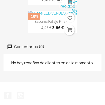
-10%
favorite_border
Espuma Follaje Fina -...
3,86 €
4,28 €
Comentarios (0)
No hay reseñas de clientes en este momento.
Facebook
Instagram