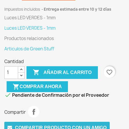
Impuestos incluidos
Entrega estimada entre 10 y 12 días
Luces LED VERDES - 1mm
Luces LED VERDES - 1mm
Productos relacionados
Articulos de Green Stuff
Cantidad

favorite_border
AÑADIR AL CARRITO
shopping_cart
COMPRAR AHORA

Pendiente de Confirmación por el Proveedor
Compartir
COMPARTIR PRODUCTO CON UN AMIGO