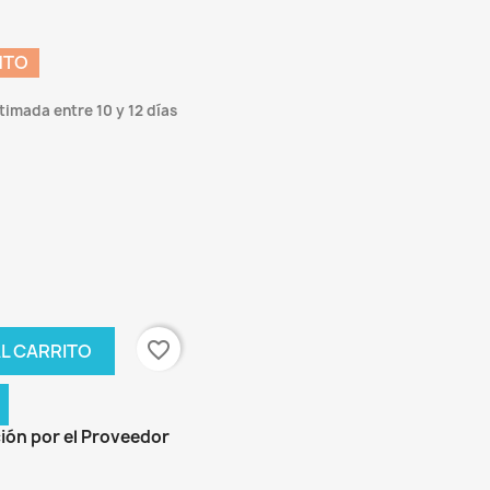
NTO
timada entre 10 y 12 días
favorite_border
L CARRITO
ión por el Proveedor