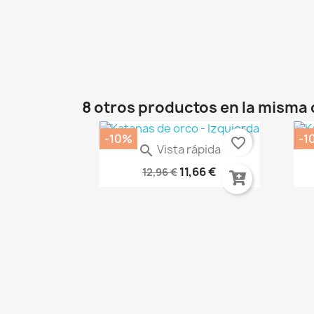
8 otros productos en la misma 
-10%
-1
favorite_border
Vista rápida

Soporte Para Aerografo
BC
11,66 €
12,96 €