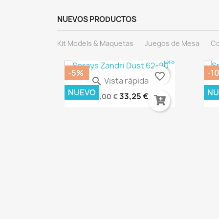
NUEVOS PRODUCTOS
Kit Models & Maquetas
Juegos de Mesa
Co
-5%
-1
favorite_border
favorite_border
Vista rápida

Warhammer 40.000: Imperium...
DES
NUEVO
NU
33,25 €
35,00 €
ida
ES AK8258
€