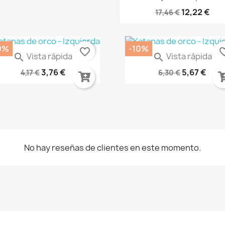
12,22 €
17,46 €
0%
-10%
favorite_border
favorite
Vista rápida
Vista rápida


ress Color Medium Xpress...
Contrast Baal Red 29-67
3,76 €
5,67 €
4,17 €
6,30 €
No hay reseñas de clientes en este momento.