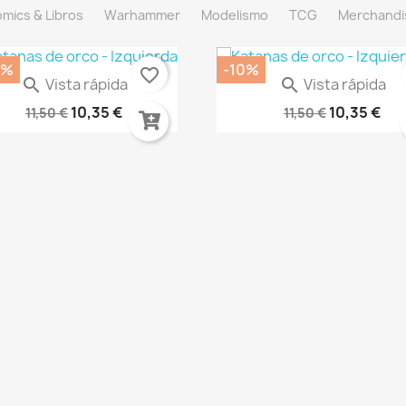
mics & Libros
Warhammer
Modelismo
TCG
Merchandi
0%
-10%
favorite_border
Vista rápida
Vista rápida


ARNIZ SEMIBRILLANTE EN...
SPRAY COLOR ARMADURA DOR
10,35 €
10,35 €
11,50 €
11,50 €