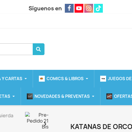
Síguenos en
 Y CARTAS
COMICS & LIBROS
JUEGOS DE
ETAS
NOVEDADES & PREVENTAS
OFERTAS
uierda

KATANAS DE ORCO