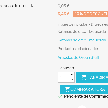
6,05 €
5,45 €
10% DE DESCUE
Impuestos incluidos
Entrega es
Katanas de orco - Izquierda
Katanas de orco - Izquierda
Productos relacionados
Articulos de Green Stuff
Cantidad

AÑADIR A
shopping_cart
COMPRAR AHORA

Pendiente de Confirmac