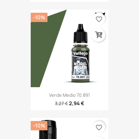
-10%
favorite_border
Verde Medio 70.891
2,94 €
3,27 €
-10%
favorite_border