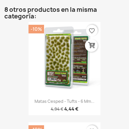
8 otros productos en la misma
categoría:
-10%
favorite_border
Matas Cesped - Tufts - 6 Mm...
4,44 €
4,94 €