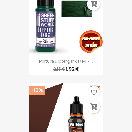
Pintura Dipping Ink 17 Ml -...
1,92 €
2,13 €
-10%
favorite_border