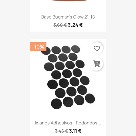
Base Bugman's Glow 21-18
3,24 €
3,60 €
-10%
favorite_border
Imanes Adhesivos - Redondos...
3,11 €
3,46 €