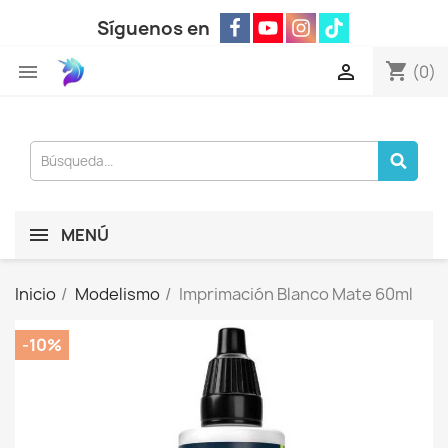
Síguenos en
shopping_cart


(0)
MENÚ
Inicio
Modelismo
Imprimación Blanco Mate 60ml
-10%