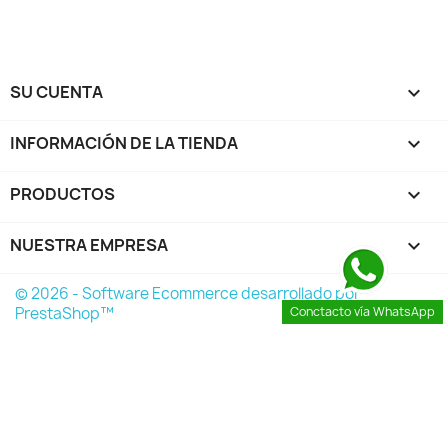
SU CUENTA

INFORMACIÓN DE LA TIENDA
keyboard_arrow_down
PRODUCTOS

NUESTRA EMPRESA

© 2026 - Software Ecommerce desarrollado por
PrestaShop™
Conctacto vía WhatsApp