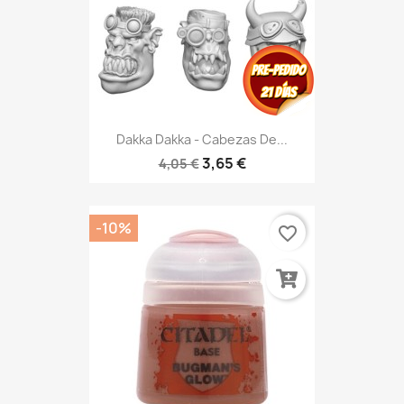
Dakka Dakka - Cabezas De...
3,65 €
4,05 €
-10%
favorite_border