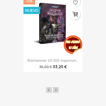
-5%
favorite_border
NUEVO
Warhammer 40.000: Imperium...
33,25 €
35,00 €