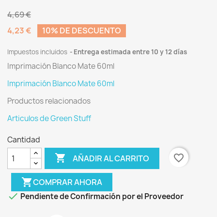
4,69 €
4,23 €
10% DE DESCUENTO
Impuestos incluidos
Entrega estimada entre 10 y 12 días
Imprimación Blanco Mate 60ml
Imprimación Blanco Mate 60ml
Productos relacionados
Articulos de Green Stuff
Cantidad

favorite_border
AÑADIR AL CARRITO
shopping_cart
COMPRAR AHORA

Pendiente de Confirmación por el Proveedor