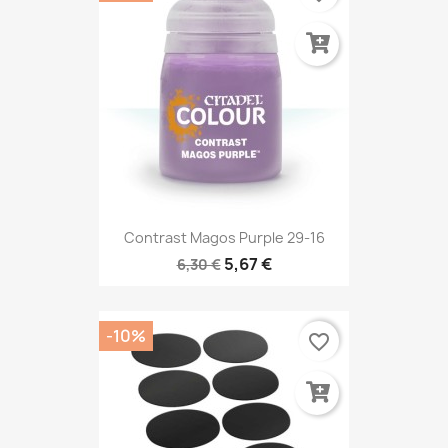
Contrast Magos Purple 29-16
5,67 €
6,30 €
-10%
favorite_border