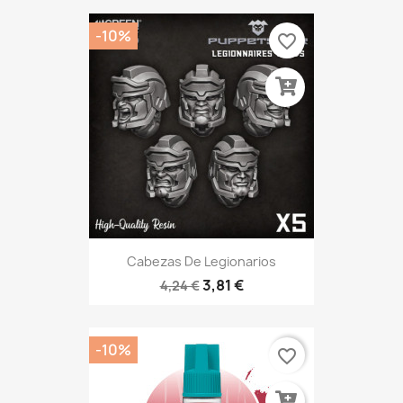
-10%
favorite_border
Cabezas De Legionarios
3,81 €
4,24 €
-10%
favorite_border