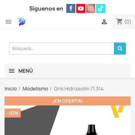
Síguenos en
shopping_cart


(0)
MENÚ
Inicio
Modelismo
Gris Hidroavión 71.314
¡EN OFERTA!
-10%