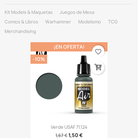
Kit Models & Maquetas
Juegos de Mesa
Comics & Libros
Warhammer
Modelismo
TCG
Merchandising
¡EN OFERTA!
favorite_border
-10%
Verde USAF 71.124
1,50 €
1,67 €