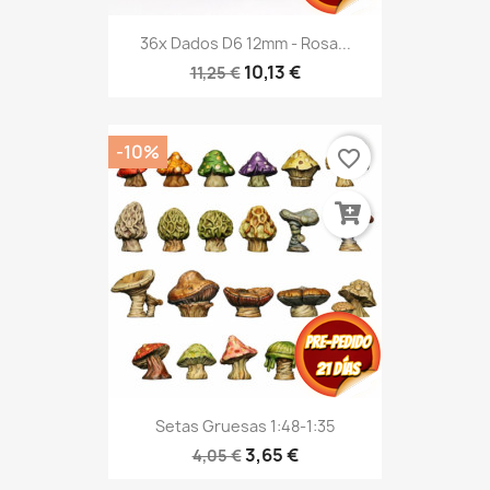
36x Dados D6 12mm - Rosa...
10,13 €
11,25 €
-10%
favorite_border
Setas Gruesas 1:48-1:35
3,65 €
4,05 €