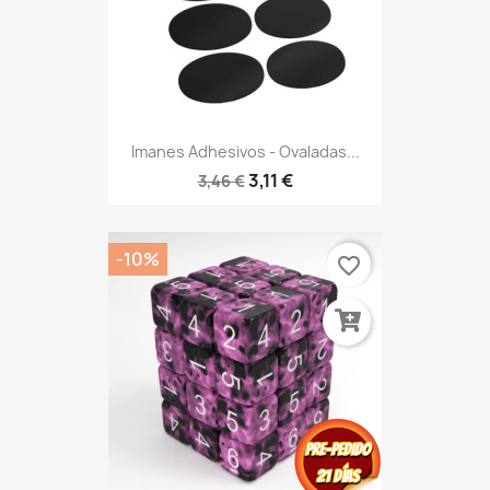
Imanes Adhesivos - Ovaladas...
3,11 €
3,46 €
-10%
favorite_border