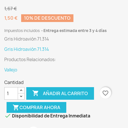
1,67 €
1,50 €
10% DE DESCUENTO
Impuestos incluidos
Entrega estimada entre 3 y 4 días
Gris Hidroavión 71.314
Gris Hidroavión 71.314
Productos Relacionados:
Vallejo
Cantidad

favorite_border
AÑADIR AL CARRITO
shopping_cart
COMPRAR AHORA

Disponibilidad de Entrega Inmediata