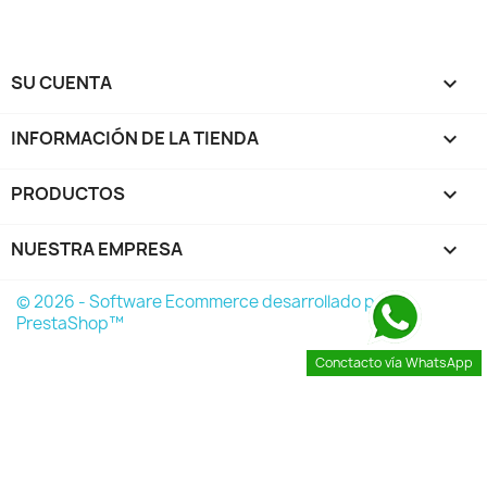
SU CUENTA

INFORMACIÓN DE LA TIENDA
keyboard_arrow_down
PRODUCTOS

NUESTRA EMPRESA

© 2026 - Software Ecommerce desarrollado por
PrestaShop™
Conctacto vía WhatsApp