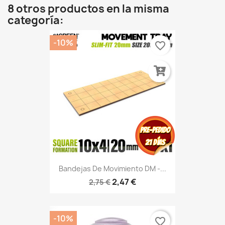
8 otros productos en la misma
categoría:
-10%
favorite_border
Bandejas De Movimiento DM -...
2,47 €
2,75 €
-10%
favorite_border