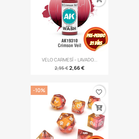
VELO CARMESÍ – LAVADO...
2,66 €
2,95 €
-10%
favorite_border