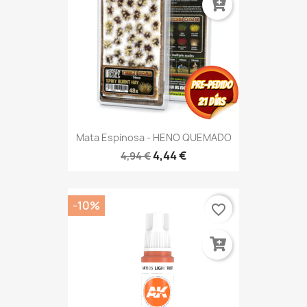
Mata Espinosa - HENO QUEMADO
4,44 €
4,94 €
-10%
favorite_border