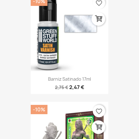
-10%
favorite_border
Barniz Satinado 17ml
2,47 €
2,75 €
-10%
favorite_border