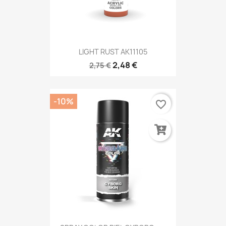
LIGHT RUST AK11105
2,48 €
2,75 €
-10%
favorite_border