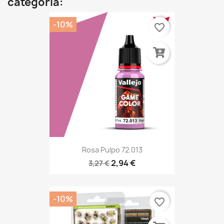
categoría:
-10%
favorite_border
Rosa Pulpo 72.013
2,94 €
3,27 €
-10%
favorite_border