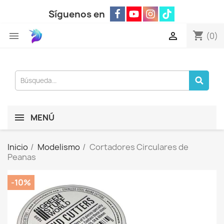
Síguenos en
shopping_cart


(0)
MENÚ
Inicio
Modelismo
Cortadores Circulares de
Peanas
-10%