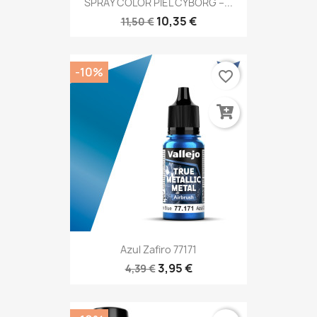
SPRAY COLOR PIEL CYBORG –...
10,35 €
11,50 €
-10%
favorite_border
Azul Zafiro 77171
3,95 €
4,39 €