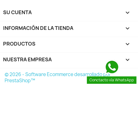
SU CUENTA

INFORMACIÓN DE LA TIENDA
keyboard_arrow_down
PRODUCTOS

NUESTRA EMPRESA

© 2026 - Software Ecommerce desarrollado por
PrestaShop™
Conctacto vía WhatsApp