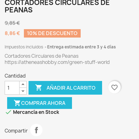
CORTADORES CIRCULARES DE
PEANAS
9,85 €
8,86 €
10% DE DESCUENTO
Impuestos incluidos
Entrega estimada entre 3 y 4 días
Cortadores Circulares de Peanas
https://atheneashobby.com/green-stuff-world
Cantidad

favorite_border
AÑADIR AL CARRITO
shopping_cart
COMPRAR AHORA

Mercancía en Stock
Compartir