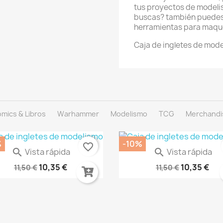
tus proyectos de modeli
buscas? también puedes 
herramientas para maque
Caja de ingletes de mod
mics & Libros
Warhammer
Modelismo
TCG
Merchandi
%
-10%
favorite_border
Vista rápida
Vista rápida


ARNIZ SEMIBRILLANTE EN...
SPRAY COLOR ARMADURA DOR
10,35 €
10,35 €
11,50 €
11,50 €