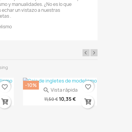
smo y manualidades. ¿No es lo que
echar un vistazo a nuestras
tas .
elismo
sing
-10%
-30%
favorite_border
favorite_border
Vista rápida

ADA...
BARNIZ PROTECTOR SPRAY AK1015
Carme
10,35 €
11,50 €