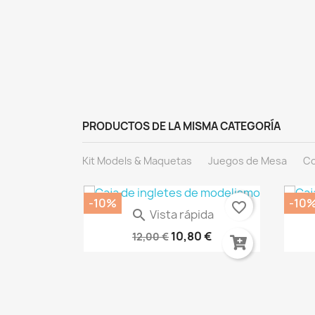
PRODUCTOS DE LA MISMA CATEGORÍA
Kit Models & Maquetas
Juegos de Mesa
Co
-10%
-10
favorite_border
favorite_border
ida
Vista rápida

a AK16044
Paleta Servocráneo 66-32
B
€
10,80 €
12,00 €