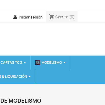
shopping_cart

Carrito
(0)
Iniciar sesión
 CARTAS TCG
MODELISMO
 & LIQUIDACIÓN
S DE MODELISMO