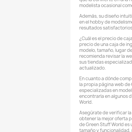
modelista ocasional como
Además, su diseño intuiti
en el hobby de modelismo
resultados satisfactorios
¿Cuál es el precio de caj
precio de una caja de in
modelo, tamaño, lugar de
recomienda revisar la we
sus tiendas especializad
actualizado.
En cuanto a dónde compr
la propia página web de 
especializadas en mode
encontrarla en algunos d
World.
Asegúrate de verificar l
obtener la mejor oferta p
de Green Stuff World es 
tamaño y funcionalidad, po