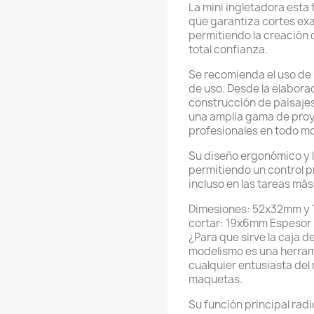
La mini ingletadora esta
que garantiza cortes exa
permitiendo la creación 
total confianza.
Se recomienda el uso de 
de uso. Desde la elabor
construcción de paisajes
una amplia gama de proy
profesionales en todo m
Su diseño ergonómico y l
permitiendo un control p
incluso en las tareas más
Dimesiones: 52x32mm y 
cortar: 19x6mm Espesor 
¿Para que sirve la caja d
modelismo es una herrami
cualquier entusiasta del
maquetas.
Su función principal radic