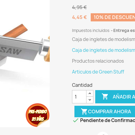
4,95 €
4,45 €
10% DE DESCUE
Impuestos incluidos
Entrega es
Caja de ingletes de modelis
Caja de ingletes de modelis
Productos relacionados
Articulos de Green Stuff
Cantidad

AÑADIR A
shopping_cart
COMPRAR AHORA

Pendiente de Confirmac