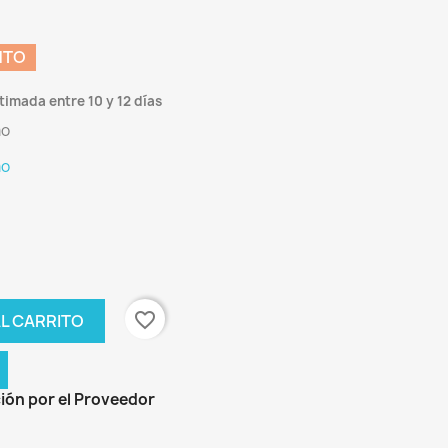
NTO
timada entre 10 y 12 días
mo
mo
favorite_border
L CARRITO
ión por el Proveedor