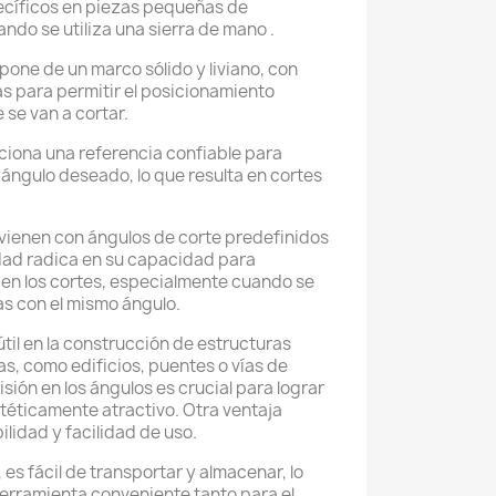
ecíficos en piezas pequeñas de
ndo se utiliza una sierra de mano .
one de un marco sólido y liviano, con
s para permitir el posicionamiento
 se van a cortar.
ciona una referencia confiable para
 ángulo deseado, lo que resulta en cortes
vienen con ángulos de corte predefinidos
lidad radica en su capacidad para
 en los cortes, especialmente cuando se
as con el mismo ángulo.
til en la construcción de estructuras
s, como edificios, puentes o vías de
isión en los ángulos es crucial para lograr
stéticamente atractivo. Otra ventaja
ilidad y facilidad de uso.
 es fácil de transportar y almacenar, lo
herramienta conveniente tanto para el