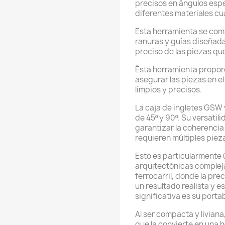
precisos en ángulos esp
diferentes materiales cua
Esta herramienta se comp
ranuras y guías diseñada
preciso de las piezas que
Ésta herramienta propor
asegurar las piezas en el
limpios y precisos.
La caja de ingletes GSW 
de 45º y 90º. Su versati
garantizar la coherencia
requieren múltiples piez
Esto es particularmente ú
arquitectónicas compleja
ferrocarril, donde la prec
un resultado realista y e
significativa es su portab
Al ser compacta y liviana,
que la convierte en una 