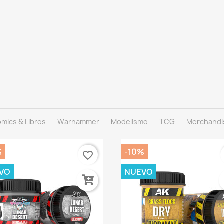
mics & Libros
Warhammer
Modelismo
TCG
Merchandi
%
-10%
favorite_border
VO
NUEVO