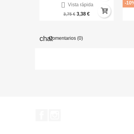
-10

Vista rápida
Suciedad Viscosa Oscura...
3,38 €
3,75 €
Comentarios (0)
Facebook
Instagram