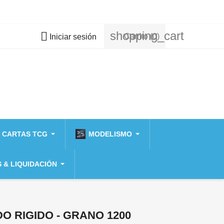
shopping_cart

Carrito
(0)
Iniciar sesión
 CARTAS TCG
MODELISMO
 & LIQUIDACIÓN
O RIGIDO - GRANO 1200