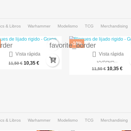
cs & Libros
Warhammer
Modelismo
TCG
Merchandising
-10%
order
favorite_border


Vista rápida
Vista rápida
RNIZ SEMIBRILLANTE EN...
SPRAY COLOR ARMADUR
DORADA...
10,35 €
11,50 €
10,35 €
11,50 €
cs & Libros
Warhammer
Modelismo
TCG
Merchandising