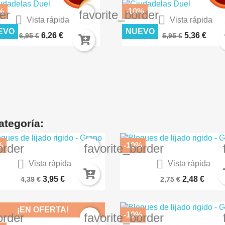
%
-10%
er
favorite_border


Vista rápida
Vista rápida
IERTO LUNAR – TERRENOS...
CÉSPED FLOCK 2MM SECO A
EVO
NUEVO
6,26 €
5,36 €
6,95 €
5,95 €
ategoría:
%
-10%
order
favorite_border


Vista rápida
Vista rápida
Azul Ultramar 77170
GRIS MAR MEDIO AK1101
3,95 €
2,48 €
4,39 €
2,75 €
¡EN OFERTA!
-10%
order
favorite_border