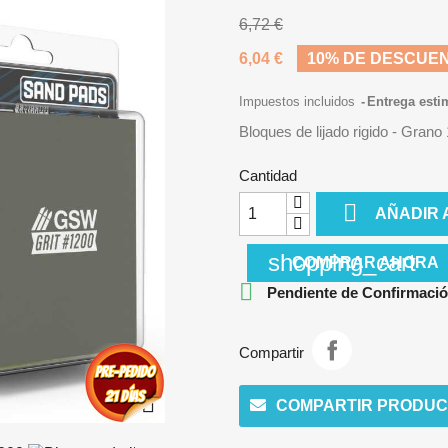
6,72 €
6,04 €
10% DE DESCUE
Impuestos incluidos
Entrega esti
Bloques de lijado rigido - Gran
Cantidad

AÑADIR 
shopping_cart
COMPRAR AHORA

Pendiente de Confirmació
Compartir

COMPARTIR PRODUC