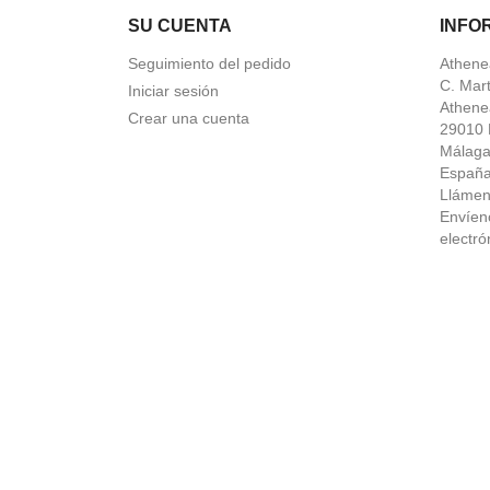
SU CUENTA
INFO
Seguimiento del pedido
Athene
C. Mar
Iniciar sesión
Athene
Crear una cuenta
29010 
Málag
Españ
Lláme
Envíen
electró