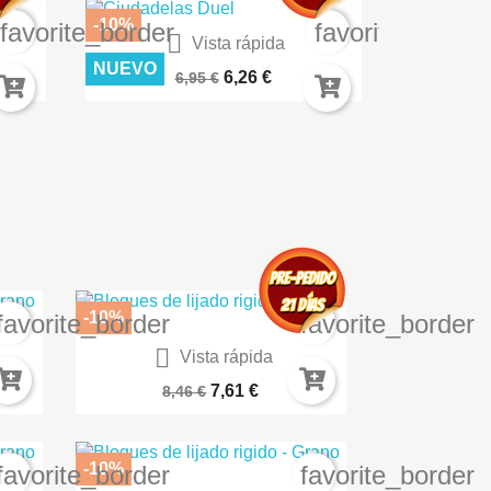
-10%
-10%
favorite_border
favorite_border

Vista rápida
K8223
TEXTURA DE MUSGO 100ML AK8038
ROCAS VOL
NUEVO
NUEVO
6,26 €
6,95 €
-10%
favorite_border
favorite_border

Vista rápida
4
Textura De Barro - BARRO...
7,61 €
8,46 €
-10%
favorite_border
favorite_border