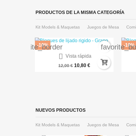
PRODUCTOS DE LA MISMA CATEGORÍA
Kit Models & Maquetas
Juegos de Mesa
Comi
-10%
-10%
favorite_border
favorite_b

ida
Vista rápida
a AK16044
Paleta Servocráneo 66-32
BA
€
10,80 €
12,00 €
NUEVOS PRODUCTOS
Kit Models & Maquetas
Juegos de Mesa
Comi