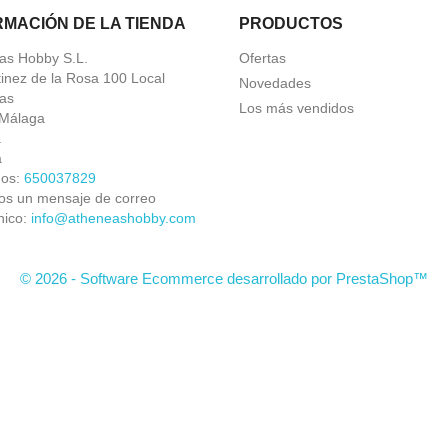
RMACIÓN DE LA TIENDA
PRODUCTOS
as Hobby S.L.
Ofertas
tinez de la Rosa 100 Local
Novedades
as
Los más vendidos
Málaga
a
a
nos:
650037829
os un mensaje de correo
nico:
info@atheneashobby.com
© 2026 - Software Ecommerce desarrollado por PrestaShop™