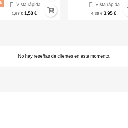
%


Vista rápida
Vista rápida
US Tierra Amarilla 71.291
Purpura Amatista 77148
1,50 €
3,95 €
1,67 €
4,39 €
No hay reseñas de clientes en este momento.