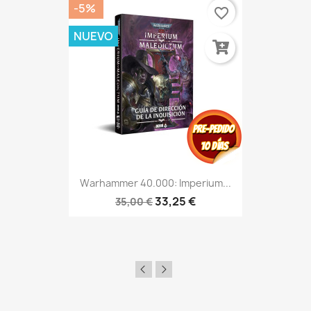
-5%
favorite_border
NUEVO
Warhammer 40.000: Imperium...
33,25 €
35,00 €