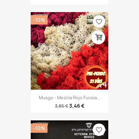
-10%
favorite_border
Musgo - Mezcla Rojo Fucsia...
3,46 €
3,85 €
-10%
favorite_border