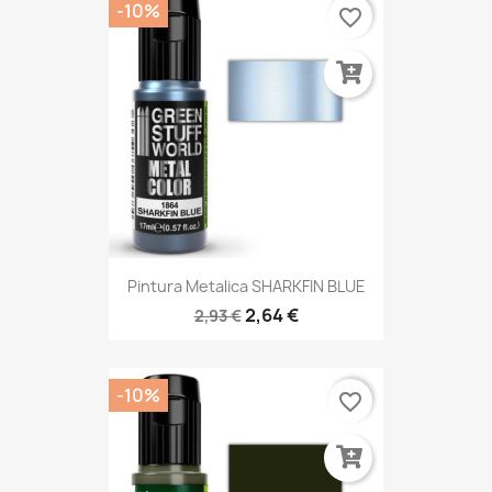
-10%
favorite_border
Pintura Metalica SHARKFIN BLUE
2,64 €
2,93 €
-10%
favorite_border