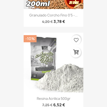
Granulado Corcho Fino 0'5 -...
3,78 €
4,20 €
-10%
favorite_border
Resina Acrilica 500gr
6,52 €
7,25 €