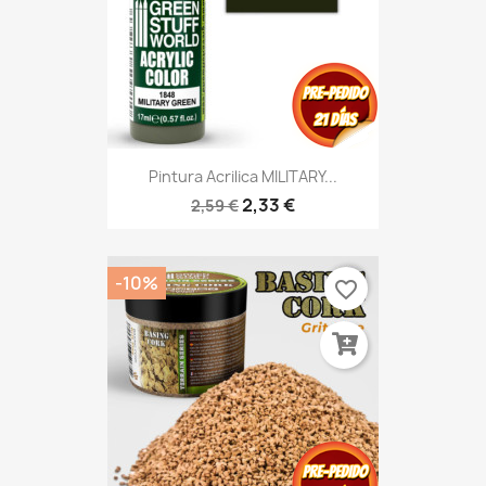
Pintura Acrilica MILITARY...
2,33 €
2,59 €
-10%
favorite_border