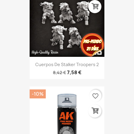
Cuerpos De Stalker Troopers 2
7,58 €
8,42 €
-10%
favorite_border