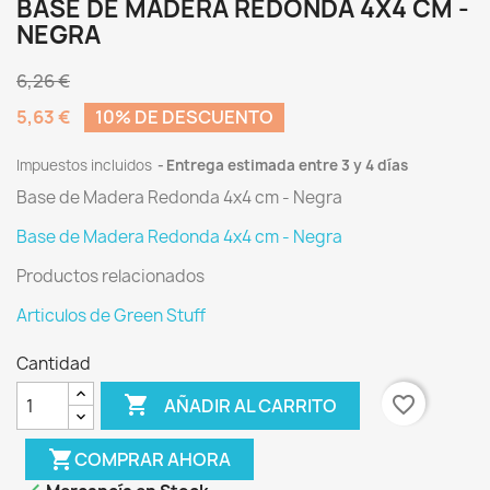
BASE DE MADERA REDONDA 4X4 CM -
NEGRA
6,26 €
5,63 €
10% DE DESCUENTO
Impuestos incluidos
Entrega estimada entre 3 y 4 días
Base de Madera Redonda 4x4 cm - Negra
Base de Madera Redonda 4x4 cm - Negra
Productos relacionados
Articulos de Green Stuff
Cantidad

favorite_border
AÑADIR AL CARRITO
shopping_cart
COMPRAR AHORA