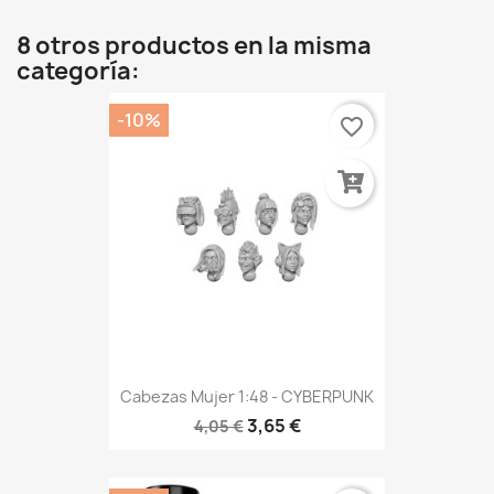
8 otros productos en la misma
categoría:
-10%
favorite_border
Cabezas Mujer 1:48 - CYBERPUNK
3,65 €
4,05 €