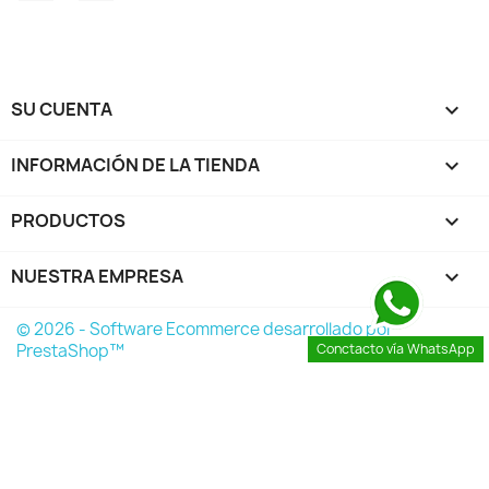
SU CUENTA

INFORMACIÓN DE LA TIENDA
keyboard_arrow_down
PRODUCTOS

NUESTRA EMPRESA

© 2026 - Software Ecommerce desarrollado por
PrestaShop™
Conctacto vía WhatsApp