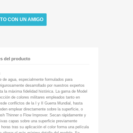
TO CON UN AMIGO
es del producto
3
se de agua, especialmente formulados para
 rigurosamente desarrollado por nuestros expertos
sta la máxima fidelidad histórica. La gama de Model
ección de colores militares empleados tanto en
de conflictos de la I y II Guerra Mundial, hasta
eden emplear directamente sobre la superficie, o
rush Thinner o Flow Improver. Secan rápidamente y
ivas capas sobre una superficie previamente
horas tras su aplicación el color forma una película
in alterar el más mínimo detalle del modelo. Se