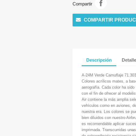
Compartir
COMPARTIR PRODUC
Descripción
Detall
A-24M Verde Camuflaje 71.30
Colores acrílicos mates, a ba
aerografía. Cada color ha sido
con el fin de ofrecer al modeli
Air contiene la más amplia sel
vehículos como en aviones, des
nuestra era. Los colores se pu
bien diluidos con nuestro Airb
es recomendable aplicar suces
imprimada. Transcurridas unas 
de extraordinaria resistencia s