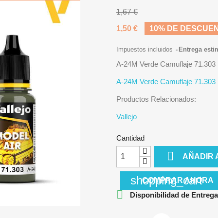
1,67 €
1,50 €
10% DE DESCUE
Impuestos incluidos
Entrega esti
A-24M Verde Camuflaje 71.303
A-24M Verde Camuflaje 71.303
Productos Relacionados:
Vallejo
Cantidad

AÑADIR 
shopping_cart
COMPRAR AHORA

Disponibilidad de Entrega