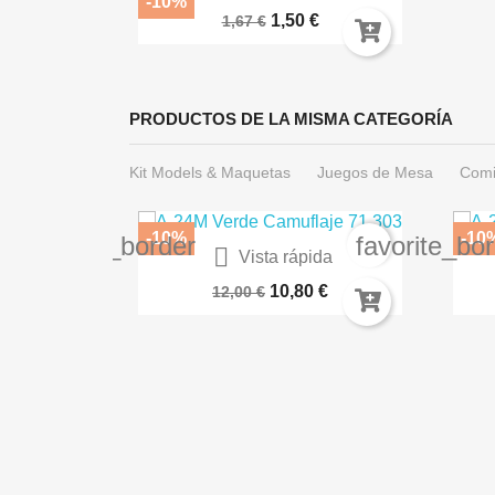
-10%
1,50 €
1,67 €
PRODUCTOS DE LA MISMA CATEGORÍA
Kit Models & Maquetas
Juegos de Mesa
Comi
-10%
-10
favorite_border
favorite_bo

Vista rápida
Paleta Servocráneo 66-32
BA
10,80 €
12,00 €
ida
a AK16044
€