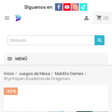
Síguenos en
shopping_cart


(0)
MENÚ
Inicio
Juegos de Mesa
Maldito Games
Wyrmspan Academia de Dragones
-30%