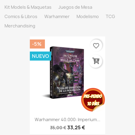
Kit Models & Maquetas
Juegos de Mesa
Comics & Libros
Warhammer
Modelismo
TCG
Merchandising
-5%
favorite_border
NUEVO
Warhammer 40.000: Imperium...
33,25 €
35,00 €