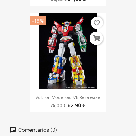
-15%
favorite_border
Voltron Moderoid Mk Rerelease
62,90 €
74,00 €
Comentarios (0)