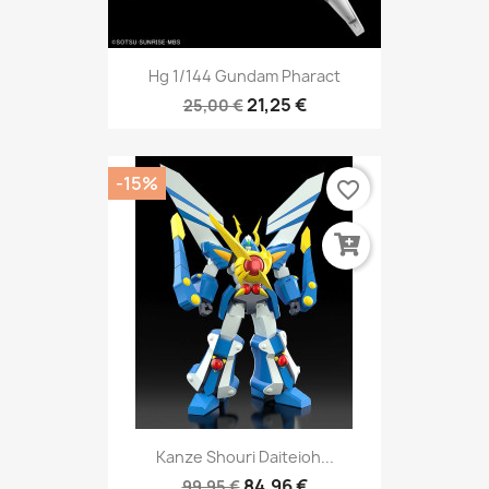
Hg 1/144 Gundam Pharact
21,25 €
25,00 €
-15%
favorite_border
Kanze Shouri Daiteioh...
84,96 €
99,95 €