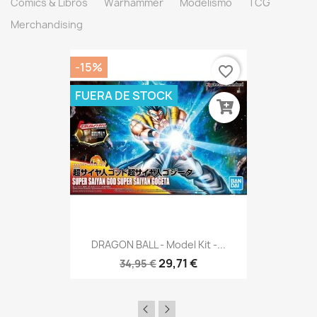
Comics & Libros
Warhammer
Modelismo
TCG
Merchandising
-15%
favorite_border
FUERA DE STOCK
DRAGON BALL - Model Kit -...
29,71 €
34,95 €