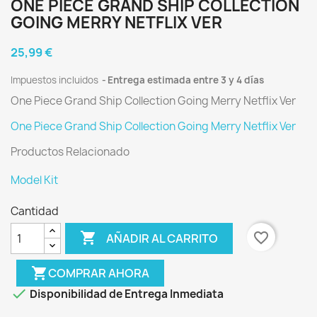
ONE PIECE GRAND SHIP COLLECTION
GOING MERRY NETFLIX VER
25,99 €
Impuestos incluidos
Entrega estimada entre 3 y 4 días
One Piece Grand Ship Collection Going Merry Netflix Ver
One Piece Grand Ship Collection Going Merry Netflix Ver
Productos Relacionado
Model Kit
Cantidad

favorite_border
AÑADIR AL CARRITO
shopping_cart
COMPRAR AHORA

Disponibilidad de Entrega Inmediata