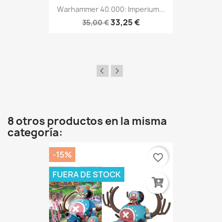
Warhammer 40.000: Imperium...
33,25 €
35,00 €
8 otros productos en la misma
categoría:
-15%
favorite_border
FUERA DE STOCK