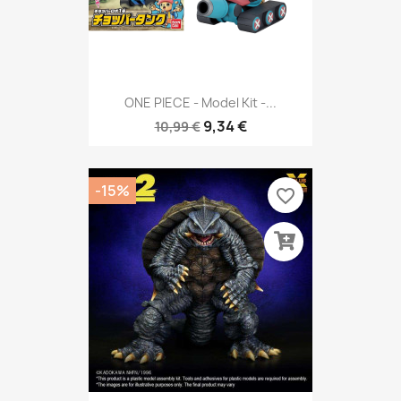
ONE PIECE - Model Kit -...
9,34 €
10,99 €
-15%
favorite_border