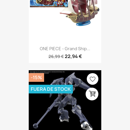
ONE PIECE - Grand Ship...
22,94 €
26,99 €
-15%
favorite_border
FUERA DE STOCK