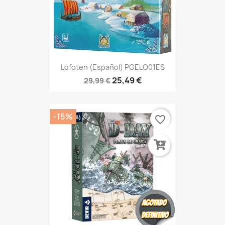
Lofoten (Español) PGELO01ES
25,49 €
29,99 €
-15%
favorite_border