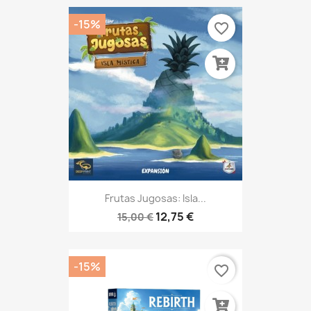
-15%
favorite_border
Frutas Jugosas: Isla...
12,75 €
15,00 €
-15%
favorite_border