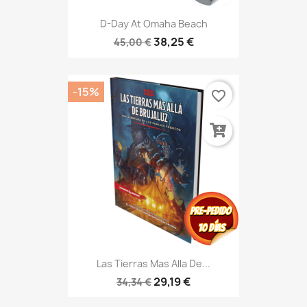
D-Day At Omaha Beach
38,25 €
45,00 €
-15%
favorite_border
Las Tierras Mas Alla De...
29,19 €
34,34 €