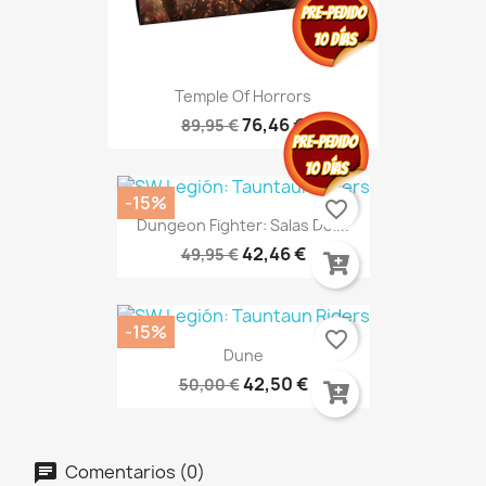
Temple Of Horrors
76,46 €
89,95 €
-15%
favorite_border
Dungeon Fighter: Salas Del...
42,46 €
49,95 €
-15%
favorite_border
Dune
42,50 €
50,00 €
Comentarios (0)