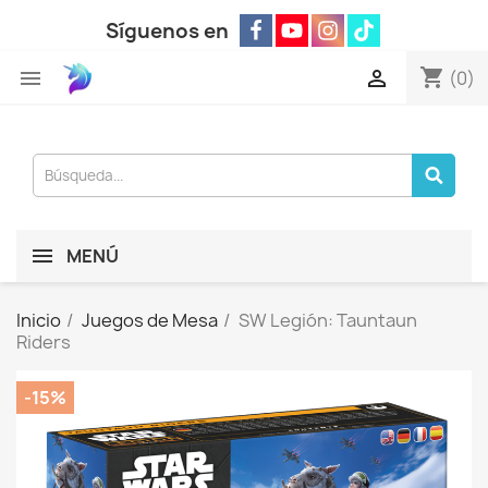
Síguenos en
shopping_cart


(0)
MENÚ
Inicio
Juegos de Mesa
SW Legión: Tauntaun
Riders
-15%