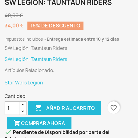
SW LEGIÓN: TAUNTAUN RIDERS
40,00 €
34,00 €
15% DE DESCUENTO
Impuestos incluidos
Entrega estimada entre 10 y 12 días
SW Legión: Tauntaun Riders
SW Legión: Tauntaun Riders
Artículos Relacionado:
Star Wars Legion
Cantidad

favorite_border
AÑADIR AL CARRITO
shopping_cart
COMPRAR AHORA

Pendiente de Disponibilidad por parte del