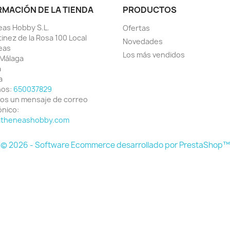
RMACIÓN DE LA TIENDA
PRODUCTOS
as Hobby S.L.
Ofertas
tinez de la Rosa 100 Local
Novedades
eas
Los más vendidos
Málaga
a
a
nos:
650037829
os un mensaje de correo
ónico:
atheneashobby.com
© 2026 - Software Ecommerce desarrollado por PrestaShop™