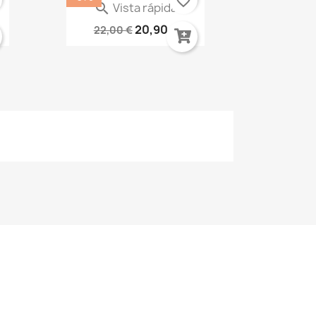
favorite_border
Vista rápida

.
Mighty Morphin Power...
20,90 €
22,00 €