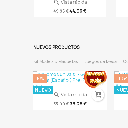
Vista rápida

What If? Imagina (Marvel...
44,96 €
49,95 €
NUEVOS PRODUCTOS
Kit Models & Maquetas
Juegos de Mesa
Co
-5%
-10%
favorite_border
favorite_border
NUEVO
NUE
Vista rápida

Warhammer 40.000: Imperium...
DES
33,25 €
35,00 €