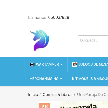
Llámenos:
650037829
WARHAMMER
JUEGOS DE MESA
MERCHANDISING
KIT MODELS & MAQU
Inicio
Comics & Libros
Una Pareja De C
-5%