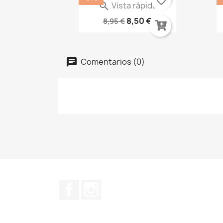
favorite_border
Vista rápida

Cyberpunk Edgerunners:...
8,50 €
8,95 €
Comentarios (0)
Facebook
Instagram