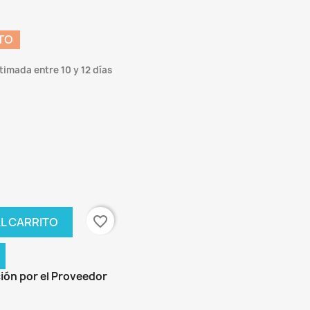
TO
timada entre 10 y 12 días
favorite_border
L CARRITO
ión por el Proveedor