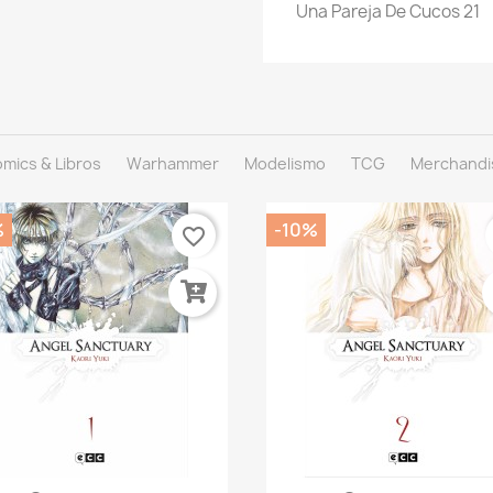
Una Pareja De Cucos 21
mics & Libros
Warhammer
Modelismo
TCG
Merchandi
%
-10%
favorite_border