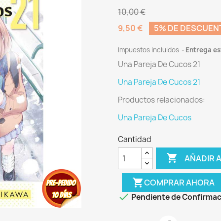
10,00 €
9,50 €
5% DE DESCUEN
Impuestos incluidos
Entrega es
Una Pareja De Cucos 21
Una Pareja De Cucos 21
Productos relacionados:
Una Pareja De Cucos
Cantidad

AÑADIR A
shopping_cart
COMPRAR AHORA

Pendiente de Confirmac