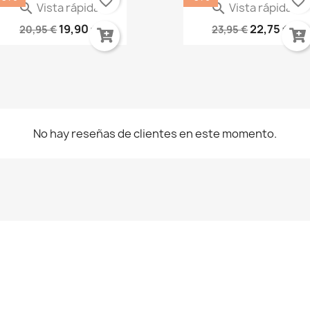
favorite_border
favorite_border
Vista rápida
Vista rápida


Simbiosis
La Espada De La Verdad..
19,90 €
22,75 €
20,95 €
23,95 €
No hay reseñas de clientes en este momento.