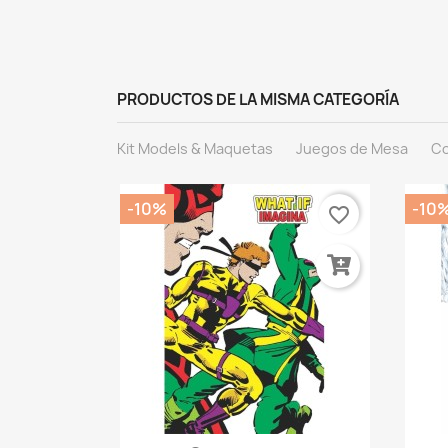
PRODUCTOS DE LA MISMA CATEGORÍA
Kit Models & Maquetas
Juegos de Mesa
Co
-10%
-10
favorite_border
favorite_border
ida
 Las...
 €