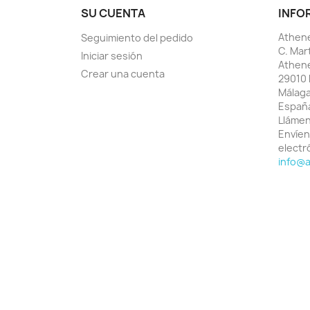
SU CUENTA
INFO
Athene
Seguimiento del pedido
C. Mar
Iniciar sesión
Athen
Crear una cuenta
29010 
Málag
Españ
Lláme
Envíen
electr
info@