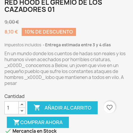
RED HOOD EL GREMIO DE LOS
CAZADORES 01
9,00 €
8,10 €
10% DE DESCUENTO
Impuestos incluidos
Entrega estimada entre 3 y 4 días
En un mundo donde los cuentos de hadas son reales y los
humanos viven acechados por horribles criaturas,
_x000D_ conocemos a Below, un joven que vive en un
pequeño pueblo que sufre los constantes ataques de
hombres _x000D_ lobo que mantienen a todos en vilo. A
pesar
Cantidad

favorite_border
AÑADIR AL CARRITO
shopping_cart
COMPRAR AHORA

Mercancía en Stock