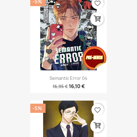
-5%
favorite_border
Semantic Error 04
16,10 €
16,95 €
-5%
favorite_border