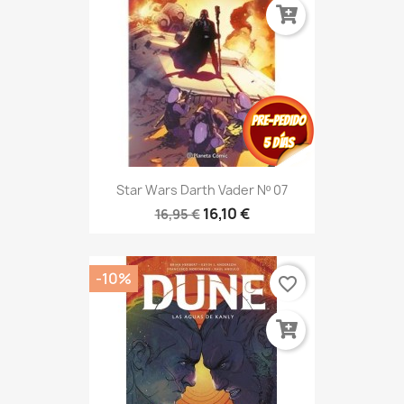
Star Wars Darth Vader Nº 07
16,10 €
16,95 €
-10%
favorite_border