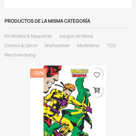
PRODUCTOS DE LA MISMA CATEGORÍA
Kit Models & Maquetas
Juegos de Mesa
Comics & Libros
Warhammer
Modelismo
TCG
Merchandising
-10%
favorite_border