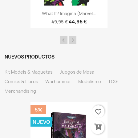
What If? Imagina (Marvel...
44,96 €
49,95 €
NUEVOS PRODUCTOS
Kit Models & Maquetas
Juegos de Mesa
Comics & Libros
Warhammer
Modelismo
TCG
Merchandising
-5%
favorite_border
NUEVO