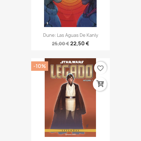
Dune: Las Aguas De Kanly
22,50 €
25,00 €
-10%
favorite_border