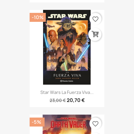
-10%
favorite_border
Star Wars La Fuerza Viva...
20,70 €
23,00 €
-5%
favorite_border