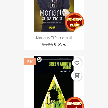
Moriarty El Patriota 16
8,55 €
9,00 €
-5%
favorite_border