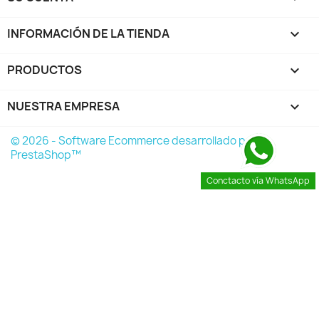
INFORMACIÓN DE LA TIENDA
keyboard_arrow_down
PRODUCTOS

NUESTRA EMPRESA

© 2026 - Software Ecommerce desarrollado por
PrestaShop™
Conctacto vía WhatsApp