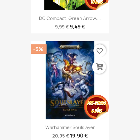
DC Compact. Green Arrow:...
9,49 €
9,99 €
-5%
favorite_border
Warhammer Soulslayer
19,90 €
20,95 €