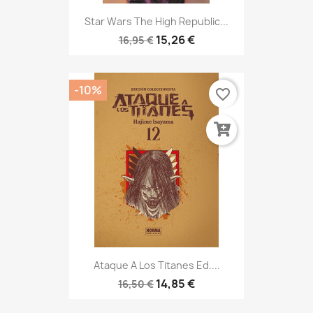
Star Wars The High Republic...
15,26 €
16,95 €
-10%
favorite_border
Ataque A Los Titanes Ed....
14,85 €
16,50 €