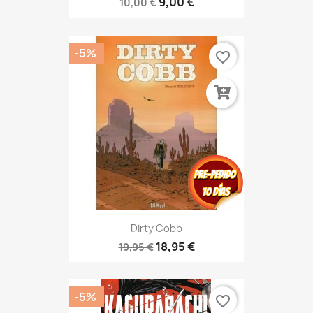
9,00 €
10,00 €
-5%
favorite_border
Dirty Cobb
18,95 €
19,95 €
-5%
favorite_border