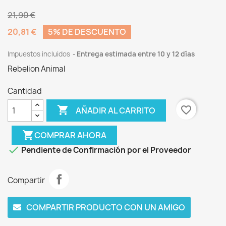
21,90 €
20,81 €
5% DE DESCUENTO
Impuestos incluidos
Entrega estimada entre 10 y 12 días
Rebelion Animal
Cantidad

favorite_border
AÑADIR AL CARRITO
shopping_cart
COMPRAR AHORA

Pendiente de Confirmación por el Proveedor
Compartir
COMPARTIR PRODUCTO CON UN AMIGO