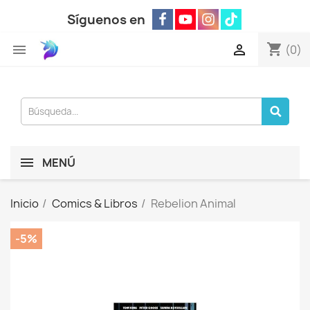
Síguenos en
shopping_cart


(0)
MENÚ
Inicio
Comics & Libros
Rebelion Animal
-5%