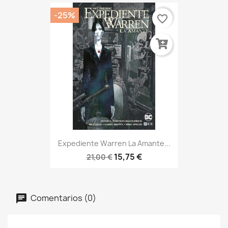
-25%
favorite_border
Expediente Warren La Amante...
15,75 €
21,00 €
Comentarios (0)