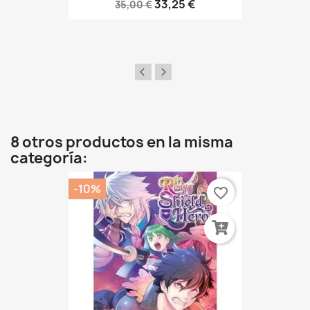
33,25 €
35,00 €
8 otros productos en la misma
categoría:
-10%
favorite_border