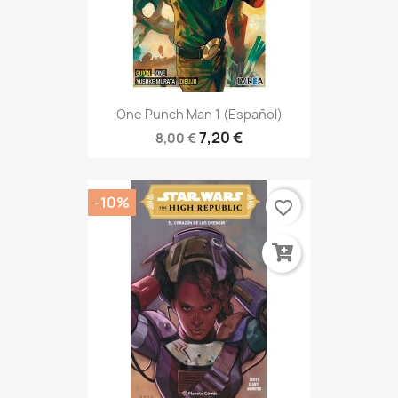
One Punch Man 1 (Español)
7,20 €
8,00 €
-10%
favorite_border