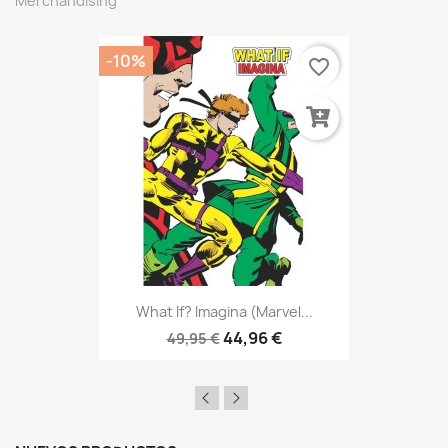
Merchandising
-10%
favorite_border
What If? Imagina (Marvel...
44,96 €
49,95 €