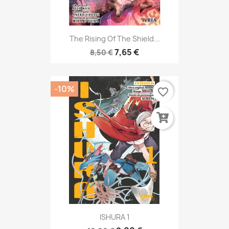
The Rising Of The Shield...
7,65 €
8,50 €
-10%
favorite_border
ISHURA 1