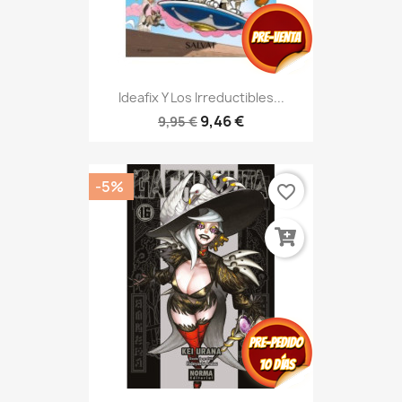
Ideafix Y Los Irreductibles...
9,46 €
9,95 €
-5%
favorite_border