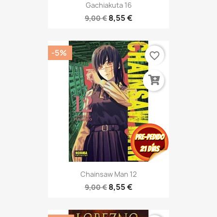
Gachiakuta 16
8,55 €
9,00 €
-5%
favorite_border
Chainsaw Man 12
8,55 €
9,00 €