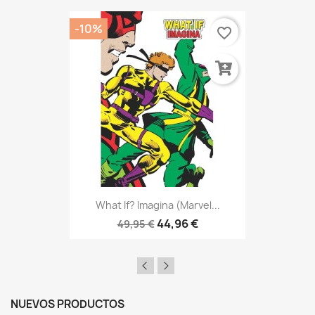
-10%
favorite_border
What If? Imagina (Marvel...
44,96 €
49,95 €
NUEVOS PRODUCTOS