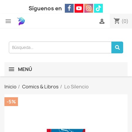
Síguenos en
shopping_cart


(0)
MENÚ
Inicio
Comics & Libros
Lo Silencio
-5%