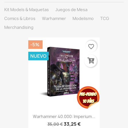
Kit Models & Maquetas
Juegos de Mesa
Comics & Libros
Warhammer
Modelismo
TCG
Merchandising
-5%
favorite_border
NUEVO
Warhammer 40.000: Imperium...
33,25 €
35,00 €