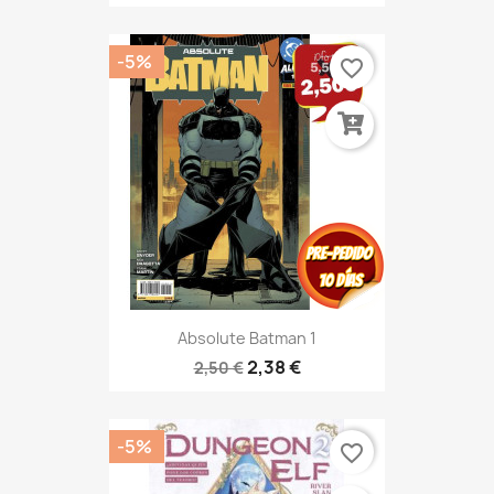
-5%
favorite_border
Absolute Batman 1
2,38 €
2,50 €
-5%
favorite_border