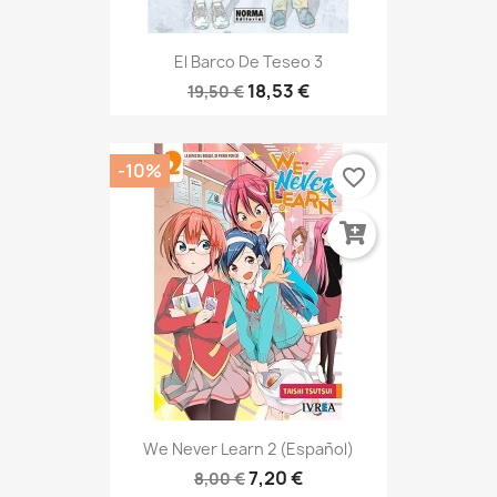
El Barco De Teseo 3
18,53 €
19,50 €
-10%
favorite_border
We Never Learn 2 (Español)
7,20 €
8,00 €