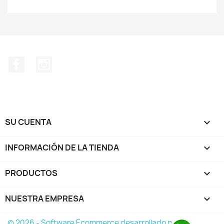
Facebook
Instagram
SU CUENTA

INFORMACIÓN DE LA TIENDA
keyboard_arrow_down
PRODUCTOS

NUESTRA EMPRESA

© 2026 - Software Ecommerce desarrollado por