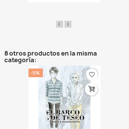
8 otros productos en la misma
categoría:
-5%
favorite_border