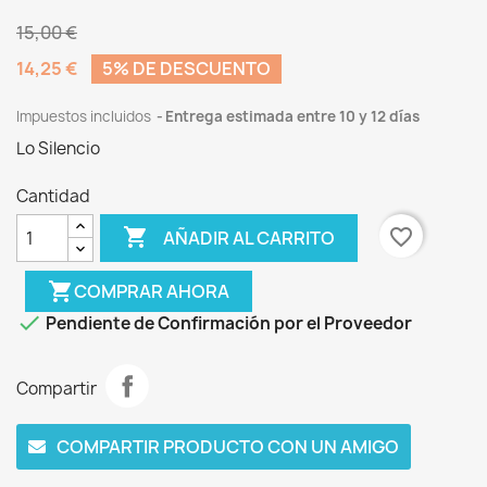
15,00 €
14,25 €
5% DE DESCUENTO
Impuestos incluidos
Entrega estimada entre 10 y 12 días
Lo Silencio
Cantidad

favorite_border
AÑADIR AL CARRITO
shopping_cart
COMPRAR AHORA

Pendiente de Confirmación por el Proveedor
Compartir
COMPARTIR PRODUCTO CON UN AMIGO