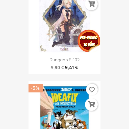
Dungeon Elf 02
9,41 €
9,90 €
-5%
favorite_border