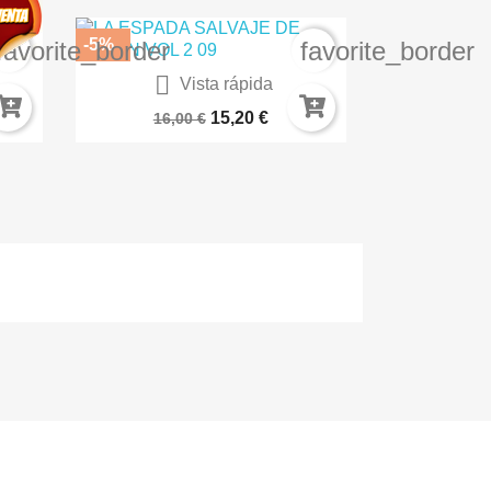
-5%
favorite_border
favorite_border

Vista rápida
Biblioteca Marvel 111. Los...
15,20 €
16,00 €