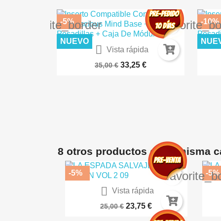
-5%
-10%
favorite_border
favorite_b
NUEVO
NUE

ida
Vista rápida
ES AK8258
Warhammer 40.000: Imperium...
DES
€
33,25 €
35,00 €
8 otros productos en la misma c
-5%
-5%
favorite_b

Vista rápida
Guardiana
23,75 €
25,00 €