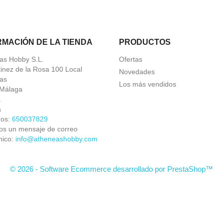
RMACIÓN DE LA TIENDA
PRODUCTOS
as Hobby S.L.
Ofertas
tinez de la Rosa 100 Local
Novedades
as
Los más vendidos
Málaga
a
a
nos:
650037829
os un mensaje de correo
nico:
info@atheneashobby.com
© 2026 - Software Ecommerce desarrollado por PrestaShop™