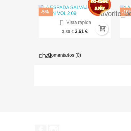
-5%
-10
favorite_b

Vista rápida
Ultimate Spider-Man 18
3,61 €
3,80 €
Comentarios (0)
Facebook
Instagram