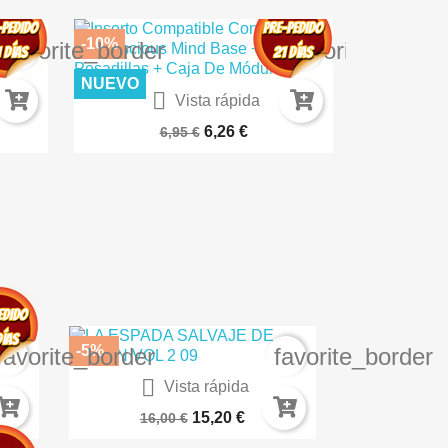
-10%
-10%
favorite_border
favorite_borde
NUEVO
NUEVO

Vista rápida
K8223
TEXTURA DE MUSGO 100ML AK8038
ROCAS VOL
6,26 €
6,95 €
-5%
favorite_border
favorite_border

Vista rápida
N 3
Biblioteca Vertigo John...
15,20 €
16,00 €