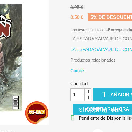
8,95 €
8,50 €
5% DE DESCUEN
Impuestos incluidos
Entrega esti
LA ESPADA SALVAJE DE CON
LA ESPADA SALVAJE DE CON
Productos relacionados
Comics
Cantidad

AÑADIR 
shopping_cart
COMPRAR AHORA

Pendiente de Disponibilid