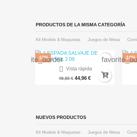
PRODUCTOS DE LA MISMA CATEGORÍA
Kit Models & Maquetas
Juegos de Mesa
Comi
-10%
-10%
favorite_border
favorite_b

ida
Vista rápida
 Las...
What If? Imagina (Marvel...
 €
44,96 €
49,95 €
NUEVOS PRODUCTOS
Kit Models & Maquetas
Juegos de Mesa
Comi