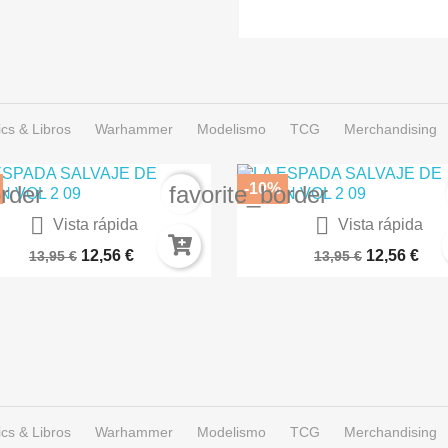
cs & Libros
Warhammer
Modelismo
TCG
Merchandising
-10%
order
favorite_border


Vista rápida
Vista rápida
Angel Sanctuary 01 De 10
Angel Sanctuary 02 De 1
12,56 €
12,56 €
13,95 €
13,95 €
cs & Libros
Warhammer
Modelismo
TCG
Merchandising