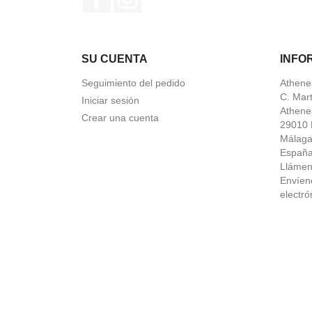
SU CUENTA
INFO
Seguimiento del pedido
Athene
C. Mar
Iniciar sesión
Athene
Crear una cuenta
29010 
Málag
Españ
Lláme
Envíen
electró