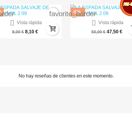
%
-5%
order
favorite_border


Vista rápida
Vista rápida
Dan Da Dan 12 (Español)
Cartas De Jrr Tolkien
8,10 €
47,50 €
9,00 €
50,00 €
No hay reseñas de clientes en este momento.