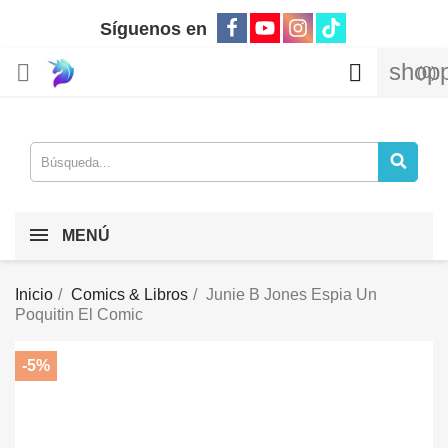
Síguenos en
shopp


(0)
MENÚ
Inicio
Comics & Libros
Junie B Jones Espia Un
Poquitin El Comic
-5%