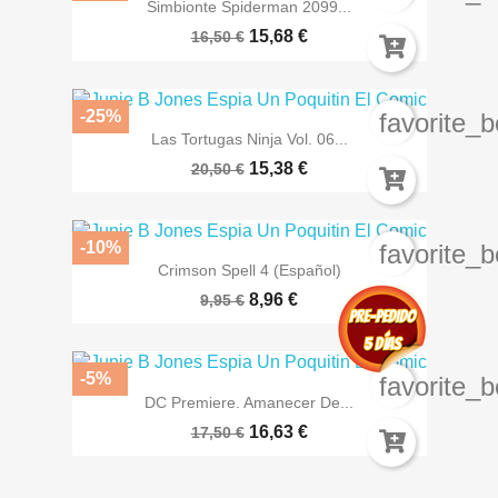
Simbionte Spiderman 2099...
15,68 €
16,50 €
-25%
favorite_b
Las Tortugas Ninja Vol. 06...
15,38 €
20,50 €
-10%
favorite_b
Crimson Spell 4 (Español)
8,96 €
9,95 €
-5%
favorite_b
DC Premiere. Amanecer De...
16,63 €
17,50 €