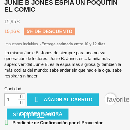
JUNIE B JONES ESPIA UN POQUITIN
EL COMIC
15,95 €
15,16 €
5% DE DESCUENTO
Impuestos incluidos
Entrega estimada entre 10 y 12 días
La misma Junie B. Jones de siempre para una nueva
generación de lectores. Junie B. Jones es... la niña más
superdivertida! Junie B. es la espía más sigilosa (y también la
más cotilla) del mundo: sabe andar sin que nadie la oiga, sabe
respirar sin hacer
Cantidad

favorit
AÑADIR AL CARRITO
shopping_cart
COMPRAR AHORA

Pendiente de Confirmación por el Proveedor