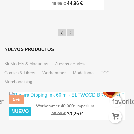
44,96 €
49,95 €
NUEVOS PRODUCTOS
Kit Models & Maquetas
Juegos de Mesa
Comics & Libros
Warhammer
Modelismo
TCG
Merchandising
-5%
er
favori
Warhammer 40.000: Imperium...
NUEVO
33,25 €
35,00 €