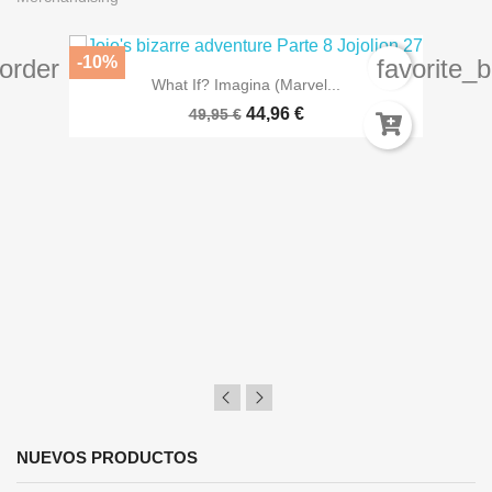
-10%
border
favorite_
What If? Imagina (Marvel...
44,96 €
49,95 €
NUEVOS PRODUCTOS