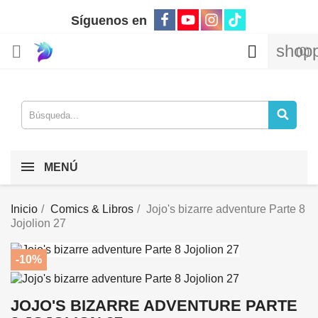
Síguenos en
shopp


(0)
MENÚ
Inicio
Comics & Libros
Jojo's bizarre adventure Parte 8
Jojolion 27
-10%
JOJO'S BIZARRE ADVENTURE PARTE