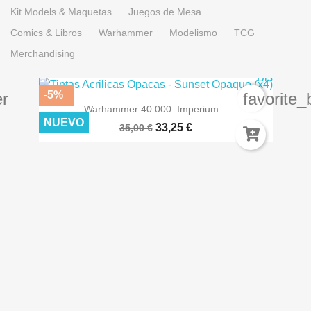
Kit Models & Maquetas
Juegos de Mesa
Comics & Libros
Warhammer
Modelismo
TCG
Merchandising
-5%
er
favorite_
Warhammer 40.000: Imperium...
NUEVO
33,25 €
35,00 €