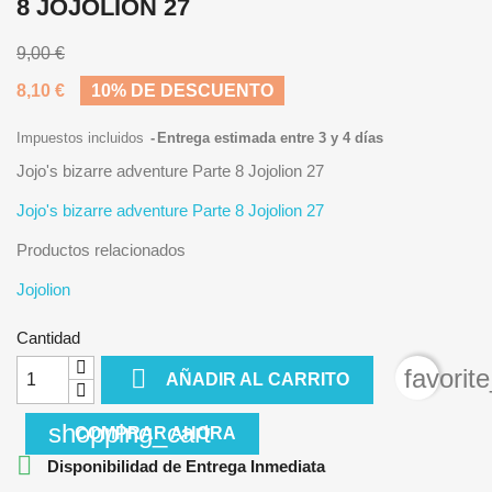
8 JOJOLION 27
9,00 €
8,10 €
10% DE DESCUENTO
Impuestos incluidos
Entrega estimada entre 3 y 4 días
Jojo's bizarre adventure Parte 8 Jojolion 27
Jojo's bizarre adventure Parte 8 Jojolion 27
Productos relacionados
Jojolion
Cantidad

favorit
AÑADIR AL CARRITO
shopping_cart
COMPRAR AHORA

Disponibilidad de Entrega Inmediata