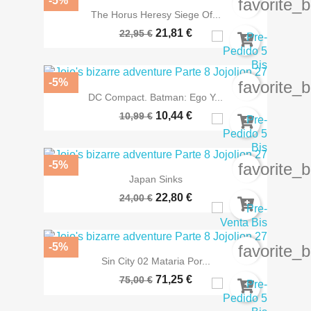
-5%
favorite_
The Horus Heresy Siege Of...
21,81 €
22,95 €
-5%
favorite_
DC Compact. Batman: Ego Y...
10,44 €
10,99 €
-5%
favorite_
Japan Sinks
22,80 €
24,00 €
-5%
favorite_
Sin City 02 Mataria Por...
71,25 €
75,00 €