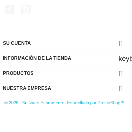
Facebook
Instagram

SU CUENTA
key
INFORMACIÓN DE LA TIENDA

PRODUCTOS

NUESTRA EMPRESA
© 2026 - Software Ecommerce desarrollado por PrestaShop™