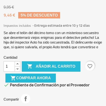
9,95 €
9,46 €
5% DE DESCUENTO
Entrega estimada entre 10 y 12 días
Impuestos incluidos
Se abre el telón del décimo tomo con un misterioso secuestro
que desenterrará viejos enigmas para el detective pelocho! La
hija del inspector Aoto ha sido secuestrada. El delincuente exige
que, si quiere salvarla, el propio Aoto tendrá que convertirse e
Cantidad

favorite_border
AÑADIR AL CARRITO
shopping_cart
COMPRAR AHORA

Pendiente de Confirmación por el Proveedor
Compartir