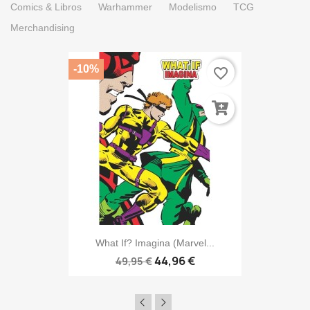
Comics & Libros
Warhammer
Modelismo
TCG
Merchandising
-10%
favorite_border
What If? Imagina (Marvel...
44,96 €
49,95 €