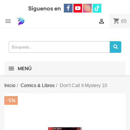
Síguenos en
shopping_cart


(0)
MENÚ
Inicio
Comics & Libros
Don't Call It Mystery 10
-5%