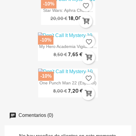
-10%
favorite_border
Star Wars: Aphra Chaos...
18,00 €
20,00 €
-10%
favorite_border
My Hero Academia Vigilante...
7,65 €
8,50 €
-10%
favorite_border
One Punch Man 22 (Español)
7,20 €
8,00 €
Comentarios (0)