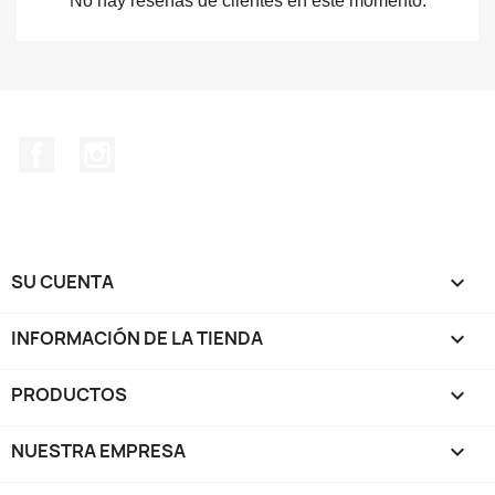
No hay reseñas de clientes en este momento.
Facebook
Instagram
SU CUENTA

INFORMACIÓN DE LA TIENDA
keyboard_arrow_down
PRODUCTOS

NUESTRA EMPRESA
