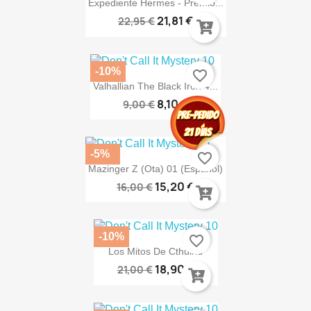
Expediente Hermes - Premio...
21,81 €
22,95 €
-10%
favorite_border
Valhallian The Black Iron 4...
8,10 €
9,00 €
-5%
favorite_border
Mazinger Z (Ota) 01 (Español)
15,20 €
16,00 €
-10%
favorite_border
Los Mitos De Cthulhu
18,90 €
21,00 €