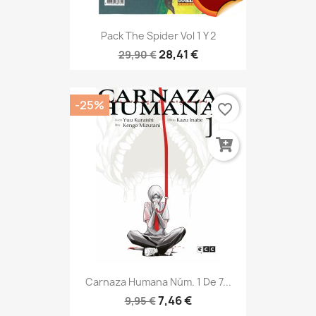
Pack The Spider Vol 1 Y 2
28,41 €
29,90 €
-25%
favorite_border
Carnaza Humana Núm. 1 De 7...
7,46 €
9,95 €