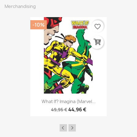
Merchandising
-10%
favorite_border
What If? Imagina (Marvel...
44,96 €
49,95 €