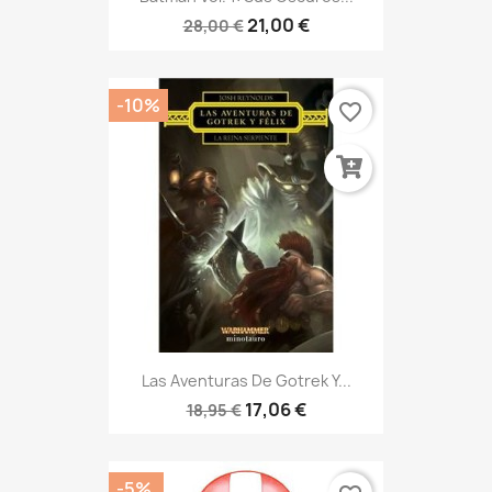
21,00 €
28,00 €
-10%
favorite_border
Las Aventuras De Gotrek Y...
17,06 €
18,95 €
-5%