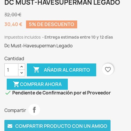
DC MUST-HAVESUPERMAN LEGADO
32,00 €
30,40 €
5% DE DESCUENTO
Impuestos incluidos
Entrega estimada entre 10 y 12 días
Dc Must-Havesuperman Legado
Cantidad

favorite_border
AÑADIR AL CARRITO
shopping_cart
COMPRAR AHORA

Pendiente de Confirmación por el Proveedor
Compartir
COMPARTIR PRODUCTO CON UN AMIGO