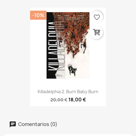
-10%
favorite_border
Killadelphia 2. Burn Baby Burn
18,00 €
20,00 €
Comentarios (0)