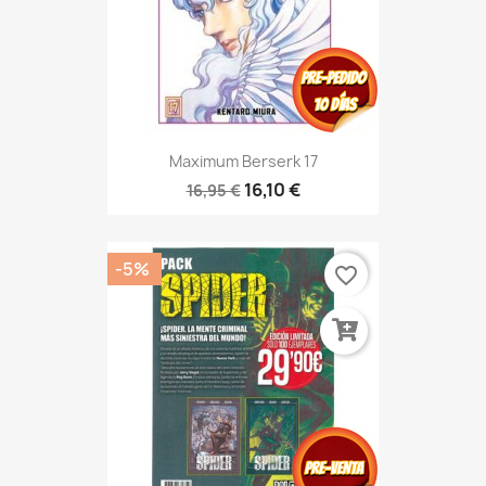
Maximum Berserk 17
16,10 €
16,95 €
-5%
favorite_border