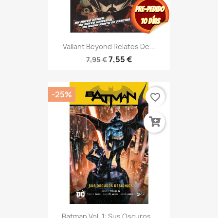
Valiant Beyond Relatos De...
7,55 €
7,95 €
-25%
favorite_border
Batman Vol. 1: Sus Oscuros...