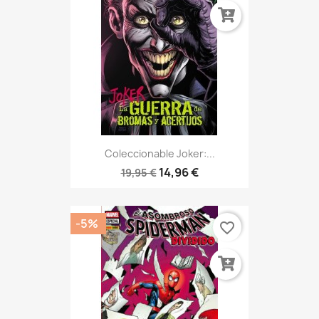
Coleccionable Joker:...
14,96 €
19,95 €
-5%
favorite_border