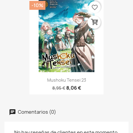
-10%
favorite_border
Mushoku Tensei 23
8,06 €
8,95 €
Comentarios (0)
No hay reseñas de clientes en este momento.