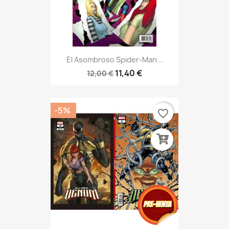
El Asombroso Spider-Man...
11,40 €
12,00 €
-5%
favorite_border