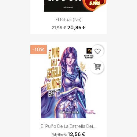
El Ritual (Ne)
20,86 €
21,95 €
-10%
favorite_border
El Puño De La Estrella Del...
12,56 €
13,95 €