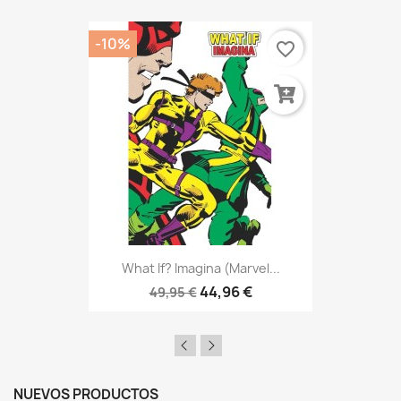
-10%
favorite_border
What If? Imagina (Marvel...
44,96 €
49,95 €
NUEVOS PRODUCTOS