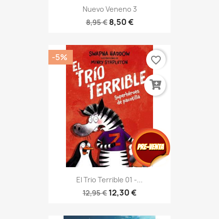
Nuevo Veneno 3
8,50 €
8,95 €
-5%
favorite_border
El Trio Terrible 01 -...
12,30 €
12,95 €