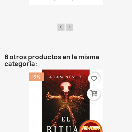
8 otros productos en la misma
categoría:
-5%
favorite_border