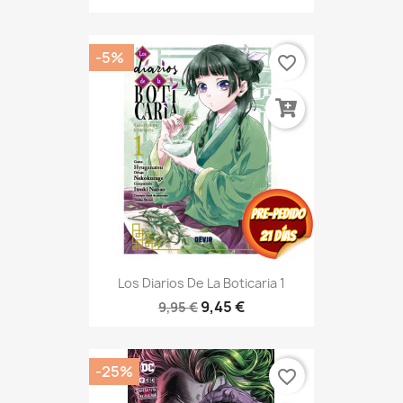
-5%
favorite_border
Los Diarios De La Boticaria 1
9,45 €
9,95 €
-25%
favorite_border