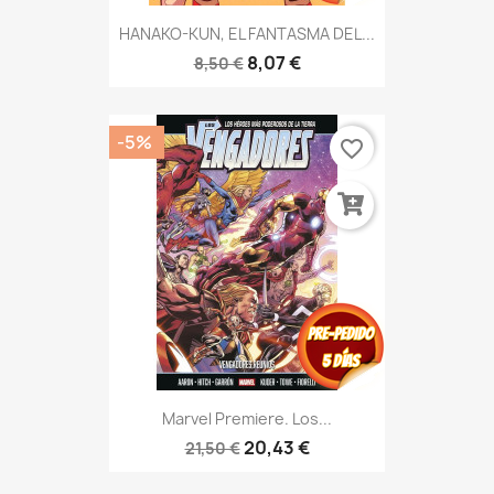
HANAKO-KUN, EL FANTASMA DEL...
8,07 €
8,50 €
-5%
favorite_border
Marvel Premiere. Los...
20,43 €
21,50 €