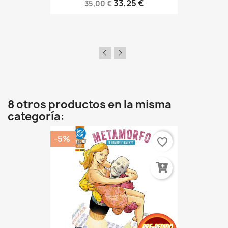
33,25 €
35,00 €
8 otros productos en la misma
categoría:
-5%
favorite_border