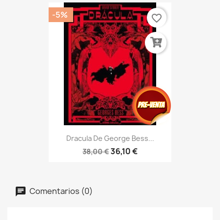
-5%
favorite_border
Dracula De George Bess...
36,10 €
38,00 €
Comentarios (0)