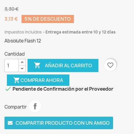
3,30 €
3,13 €
5% DE DESCUENTO
Impuestos incluidos
Entrega estimada entre 10 y 12 días
Absolute Flash 12
Cantidad

favorite_border
AÑADIR AL CARRITO
shopping_cart
COMPRAR AHORA

Pendiente de Confirmación por el Proveedor
Compartir
COMPARTIR PRODUCTO CON UN AMIGO