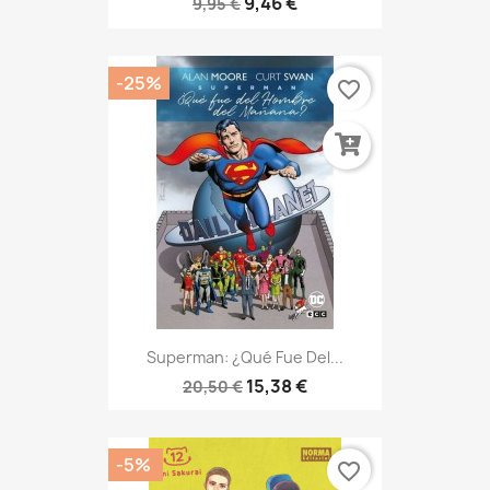
9,46 €
9,95 €
-25%
favorite_border
Superman: ¿Qué Fue Del...
15,38 €
20,50 €
-5%
favorite_border