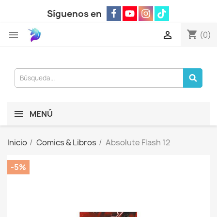
Síguenos en
shopping_cart


(0)
MENÚ
Inicio
Comics & Libros
Absolute Flash 12
-5%