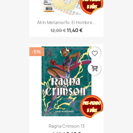
All In Metamorfo: El Hombre...
11,40 €
12,00 €
-5%
favorite_border
Ragna Crimson 13