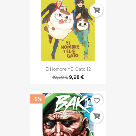
El Hombre Y El Gato 12
9,98 €
10,50 €
-5%
favorite_border