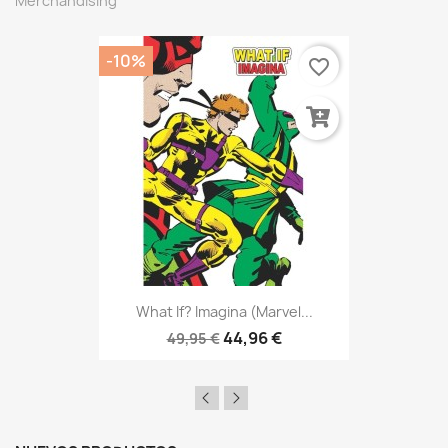
Merchandising
-10%
favorite_border
What If? Imagina (Marvel...
44,96 €
49,95 €