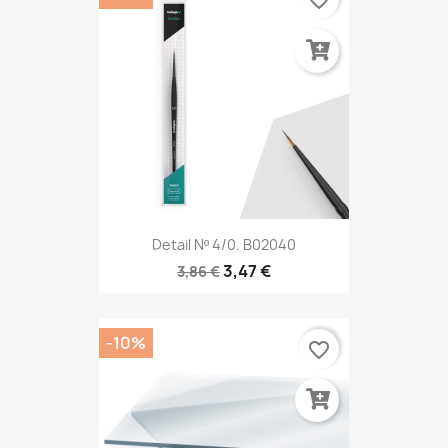
favorite_border
Detail Nº 4/0. B02040
3,47 €
3,86 €
-10%
favorite_border