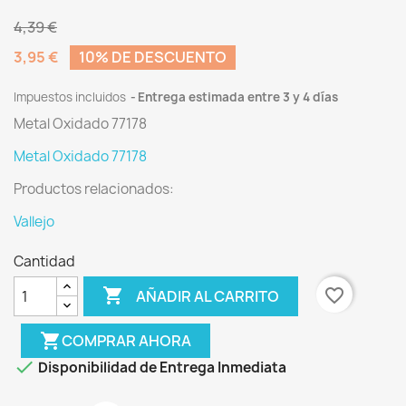
4,39 €
3,95 €
10% DE DESCUENTO
Impuestos incluidos
Entrega estimada entre 3 y 4 días
Metal Oxidado 77178
Metal Oxidado 77178
Productos relacionados:
Vallejo
Cantidad

favorite_border
AÑADIR AL CARRITO
shopping_cart
COMPRAR AHORA

Disponibilidad de Entrega Inmediata