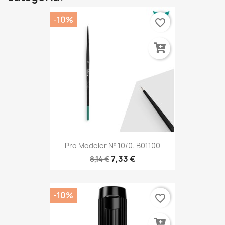
-10%
favorite_border
Pro Modeler Nº 10/0. B01100
7,33 €
8,14 €
-10%
favorite_border