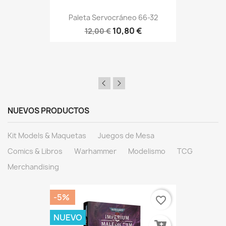
Paleta Servocráneo 66-32
10,80 €
12,00 €
NUEVOS PRODUCTOS
Kit Models & Maquetas
Juegos de Mesa
Comics & Libros
Warhammer
Modelismo
TCG
Merchandising
-5%
favorite_border
NUEVO