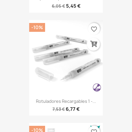
5,45 €
6,05 €
-10%
favorite_border
Rotuladores Recargables 1 -...
6,77 €
7,53 €
-10%