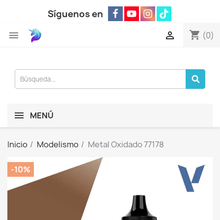
Síguenos en
shopping_cart


(0)
MENÚ
Inicio
Modelismo
Metal Oxidado 77178
-10%