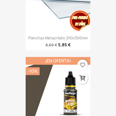
Planchas Metacrilato 200x300mm
5,85 €
6,50 €
¡EN OFERTA!
favorite_border
-10%