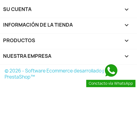
SU CUENTA

INFORMACIÓN DE LA TIENDA
keyboard_arrow_down
PRODUCTOS

NUESTRA EMPRESA

© 2026 - Software Ecommerce desarrollado por
PrestaShop™
Conctacto vía WhatsApp