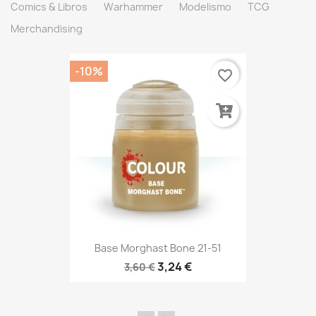
Comics & Libros
Warhammer
Modelismo
TCG
Merchandising
-10%
favorite_border
Base Morghast Bone 21-51
3,24 €
3,60 €