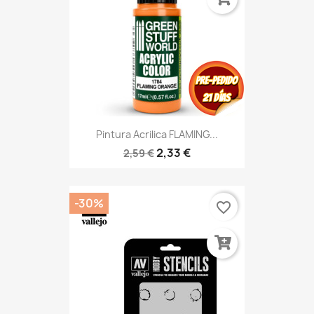
Pintura Acrilica FLAMING...
2,33 €
2,59 €
-30%
favorite_border